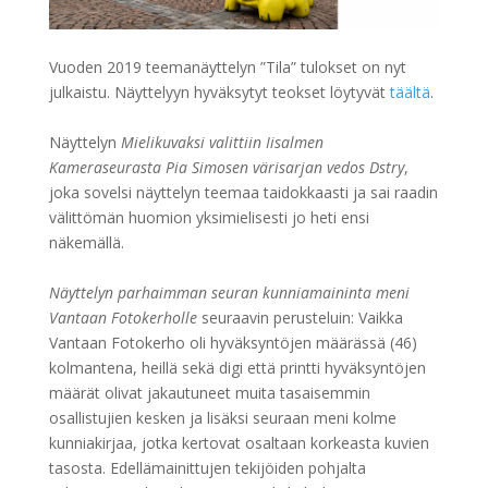
Vuoden 2019 teemanäyttelyn ”Tila” tulokset on nyt
julkaistu. Näyttelyyn hyväksytyt teokset löytyvät
täältä
.
Näyttelyn
Mielikuvaksi valittiin Iisalmen
Kameraseurasta Pia Simosen värisarjan vedos Dstry
,
joka sovelsi näyttelyn teemaa taidokkaasti ja sai raadin
välittömän huomion yksimielisesti jo heti ensi
näkemällä.
Näyttelyn parhaimman seuran kunniamaininta meni
Vantaan Fotokerholle
seuraavin perusteluin: Vaikka
Vantaan Fotokerho oli hyväksyntöjen määrässä (46)
kolmantena, heillä sekä digi että printti hyväksyntöjen
määrät olivat jakautuneet muita tasaisemmin
osallistujien kesken ja lisäksi seuraan meni kolme
kunniakirjaa, jotka kertovat osaltaan korkeasta kuvien
tasosta. Edellämainittujen tekijöiden pohjalta