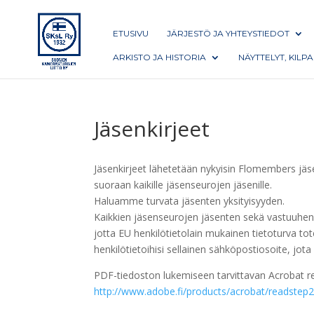
ETUSIVU
JÄRJESTÖ JA YHTEYSTIEDOT
ARKISTO JA HISTORIA
NÄYTTELYT, KILP
Jäsenkirjeet
Jäsenkirjeet lähetetään nykyisin Flomembers jäse
suoraan kaikille jäsenseurojen jäsenille.
Haluamme turvata jäsenten yksityisyyden.
Kaikkien jäsenseurojen jäsenten sekä vastuuhenki
jotta EU henkilötietolain mukainen tietoturva tote
henkilötietoihisi sellainen sähköpostiosoite, jota 
PDF-tiedoston lukemiseen tarvittavan Acrobat re
http://www.adobe.fi/products/acrobat/readstep2