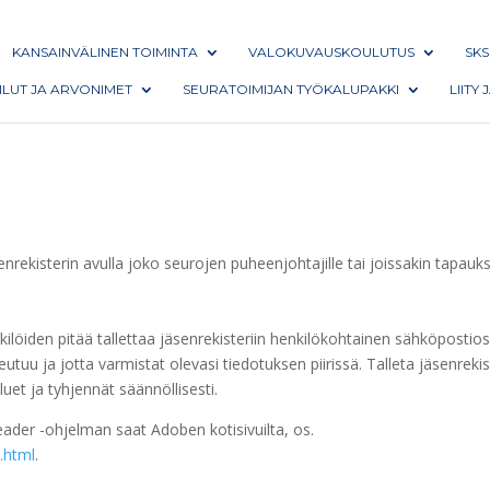
KANSAINVÄLINEN TOIMINTA
VALOKUVAUSKOULUTUS
SKS
AILUT JA ARVONIMET
SEURATOIMIJAN TYÖKALUPAKKI
LIITY
nrekisterin avulla joko seurojen puheenjohtajille tai joissakin tapauk
löiden pitää tallettaa jäsenrekisteriin henkilökohtainen sähköpostios
utuu ja jotta varmistat olevasi tiedotuksen piirissä. Talleta jäsenrekis
luet ja tyhjennät säännöllisesti.
ader -ohjelman saat Adoben kotisivuilta, os.
.html
.