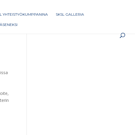
L YHTEISTYÖKUMPPANINA
SKSL GALLERIA
 JÄSENEKSI
sissa
oite,
terin