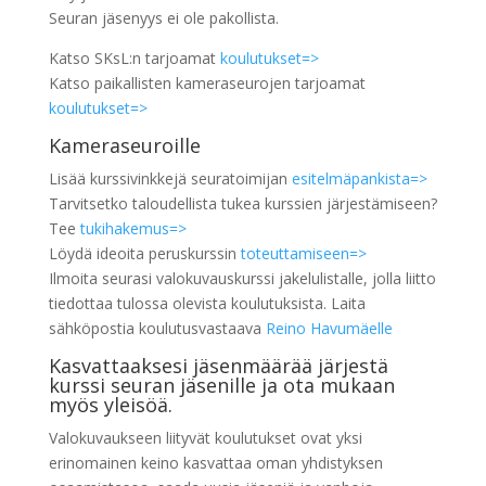
Seuran jäsenyys ei ole pakollista.
Katso SKsL:n tarjoamat
k
oulutukset=>
Katso paikallisten kameraseurojen tarjoamat
koulutukset=>
Kameraseuroille
Lisää kurssivinkkejä seuratoimijan
esitelmäpankista=>
Tarvitsetko taloudellista tukea kurssien järjestämiseen?
Tee
tukihakemus=>
Löydä ideoita peruskurssin
t
oteuttam
iseen=>
Ilmoita seurasi valokuvauskurssi jakelulistalle, jolla liitto
tiedottaa tulossa olevista koulutuksista. Laita
sähköpostia koulutusvastaava
Reino Havumäelle
Kasvattaaksesi jäsenmäärää järjestä
kurssi seuran jäsenille ja ota mukaan
myös yleisöä.
Valokuvaukseen liityvät koulutukset ovat yksi
erinomainen keino kasvattaa oman yhdistyksen