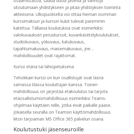
osaamistasoa, saada uusia jäseniä ja vanhoja
sitoutumaan yhdistykseen ja pitää yhdistyksen toiminta
aktiivisena. Ulkopuoliselta voi ottaa hieman isomman
kurssimaksun ja kurssin kulut tulevat paremmin
katettua. Tällaisia koulutuksia ovat esimerkiksi
valokuvauksen peruskurssit, kuvankäsittelykoulutukset,
studiokuvaus, yökuvaus, katukuvaus,
tapahtumakuvaus, maisemakuvaus, jne…
mahdollisuudet ovat rajattomat.
Kurssi etänä tai lähiopetuksena
Tehokkain kurssi on kun osallistujat ovat läsnä
samassa tilassa kouluttajan kanssa. Toinen
mahdollisuus on järjestää etäkoulutus tai tarjota
etäosallistumismahdollisuus esimerkiksi Teams-
ohjelmaa käyttäen niille, jotka eivät paikalle pääse.
Jokaisella seuralla on Teamsin käyttömahdollisuus
liiton tarjoaman MS Office 365 palvelun osana.
Koulutustuki jäsenseuroille