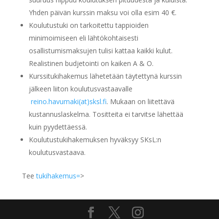
Yhden päivän kurssin maksu voi olla esim 40 €.
Koulutustuki on tarkoitettu tappioiden
minimoimiseen eli lähtökohtaisesti
osallistumismaksujen tulisi kattaa kaikki kulut.
Realistinen budjetointi on kaiken A & O.
Kurssitukihakemus lähetetään täytettynä kurssin
jälkeen liiton koulutusvastaavalle
reino.havumaki(at)sksl.fi
. Mukaan on liitettävä
kustannuslaskelma. Tositteita ei tarvitse lähettää
kuin pyydettäessä.
Koulutustukihakemuksen hyväksyy SKsL:n
koulutusvastaava.
Tee
tukihakemus=
>