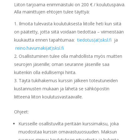
Liiton tarjoama enimmäistuki on 200 € / koulutuspäivä.
Alla mainittujen ehtojen tulee täyttyä:
Ilmoita tulevasta koulutuksesta liitolle heti kun siitä
on päätetty, jotta siitä voidaan tiedottaa – viimeistään
kuukautta ennen tapahtumaa:
tiedotus(at)sksl.fi
ja
reino.havumaki(at)sksl.fi
Osallistuminen tulee olla mahdollista myös muitten
seurojen jäsenille; oman seuranne jäsenille saa
kuitenkin olla edullisempi hinta.
Täytä tukihakemus kurssin jälkeen toteutuneiden
kustannusten mukaan ja lähetä se sähköpostin
liitteenä liiton koulutusvastaavalle.
Ohjeet:
Kursseille osallistuvilta peritään kurssimaksu, joka
muodostaa kurssin omavastuuosuuden. Maksun
suuruus riippuu koulutuksen pituudesta ja kuluista.