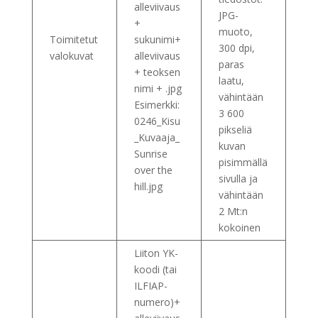
alleviivaus
JPG-
+
muoto,
Toimitetut
sukunimi+
300 dpi,
valokuvat
alleviivaus
paras
+ teoksen
laatu,
nimi + .jpg
vähintään
Esimerkki:
3 600
0246_Kisu
pikseliä
_Kuvaaja_
kuvan
Sunrise
pisimmällä
over the
sivulla ja
hill.jpg
vähintään
2 Mt:n
kokoinen
Liiton YK-
koodi (tai
ILFIAP-
numero)+