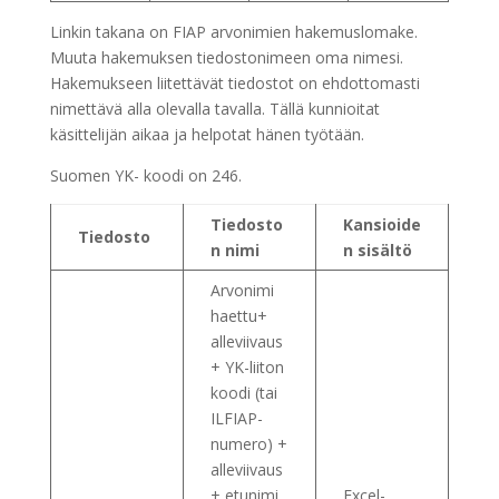
Linkin takana on FIAP arvonimien hakemuslomake.
Muuta hakemuksen tiedostonimeen oma nimesi.
Hakemukseen liitettävät tiedostot on ehdottomasti
nimettävä alla olevalla tavalla. Tällä kunnioitat
käsittelijän aikaa ja helpotat hänen työtään.
Suomen YK- koodi on 246.
Tiedosto
Kansioide
Tiedosto
n nimi
n sisältö
Arvonimi
haettu+
alleviivaus
+ YK-liiton
koodi (tai
ILFIAP-
numero) +
alleviivaus
+ etunimi
Excel-