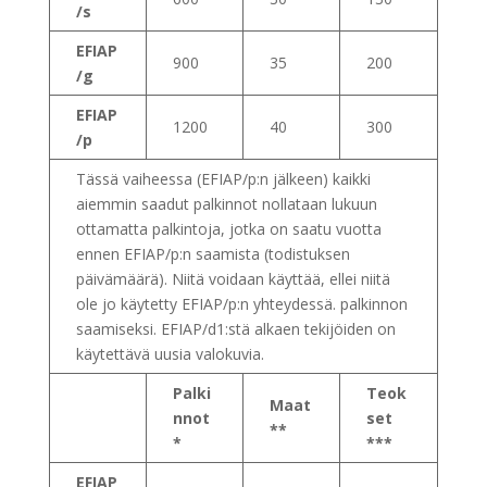
/s
EFIAP
900
35
200
/g
EFIAP
1200
40
300
/p
Tässä vaiheessa (EFIAP/p:n jälkeen) kaikki
aiemmin saadut palkinnot nollataan lukuun
ottamatta palkintoja, jotka on saatu vuotta
ennen EFIAP/p:n saamista (todistuksen
päivämäärä). Niitä voidaan käyttää, ellei niitä
ole jo käytetty EFIAP/p:n yhteydessä. palkinnon
saamiseksi. EFIAP/d1:stä alkaen tekijöiden on
käytettävä uusia valokuvia.
Palki
Teok
Maat
nnot
set
**
*
***
EFIAP