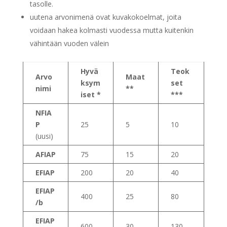
tasolle.
uutena arvonimenä ovat kuvakokoelmat, joita
voidaan hakea kolmasti vuodessa mutta kuitenkin
vähintään vuoden välein
Hyv
ä
Teok
Arvo
Maat
ksym
set
nimi
**
iset
*
***
NFIA
P
25
5
10
(uusi)
AFIAP
75
15
20
EFIAP
200
20
40
EFIAP
400
25
80
/b
EFIAP
600
30
130