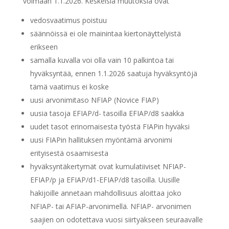
voimaan 1.1.2026. Keskeisiä muutoksia ovat
vedosvaatimus poistuu
säännöissä ei ole mainintaa kiertonäyttelyistä
erikseen
samalla kuvalla voi olla vain 10 palkintoa tai
hyväksyntää, ennen 1.1.2026 saatuja hyväksyntöjä
tämä vaatimus ei koske
uusi arvonimitaso NFIAP (Novice FIAP)
uusia tasoja EFIAP/d- tasoilla EFIAP/d8 saakka
uudet tasot erinomaisesta työstä FIAPin hyväksi
uusi FIAPin hallituksen myöntämä arvonimi
erityisestä osaamisesta
hyväksyntäkertymät ovat kumulatiiviset NFIAP-
EFIAP/p ja EFIAP/d1-EFIAP/d8 tasoilla. Uusille
hakijoille annetaan mahdollisuus aloittaa joko
NFIAP- tai AFIAP-arvonimellä. NFIAP- arvonimen
saajien on odotettava vuosi siirtyäkseen seuraavalle