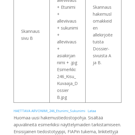
alleviivaus
+ Etunimi
Skannaus
+
hakemusl
alleviivaus
omakkeid
+ sukunimi
en
Skannaus
+
allekirjoite
sivu B
alleviivaus
tuista
+
Dossier-
asiakirjan
sivuista A
nimi + .jpg
ja B.
Esimerkki:
246_Kisu_
Kuvaaja_D
ossier
B.jpg
HAETTAVA ARVONIMI_246_Etunimi_Sukunimi
Lataa
Huomaa uusi hakemustiedostopohja. Sisältää
apuvälineitä esimerkiksi näyttelymaiden tarkistamiseen.
Ensisijainen tiedostotyyppi, FIAPin tukema, linkitettyjä