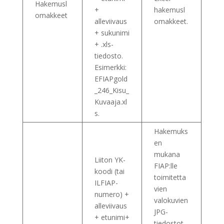
Hakemusl
+
hakemusl
omakkeet
alleviivaus
omakkeet.
+ sukunimi
+ .xls-
tiedosto.
Esimerkki:
EFIAPgold
_246_Kisu_
Kuvaaja.xl
s.
Hakemuks
en
mukana
Liiton YK-
FIAP:lle
koodi (tai
toimitetta
ILFIAP-
vien
numero) +
valokuvien
alleviivaus
JPG-
+ etunimi+
tiedostot.