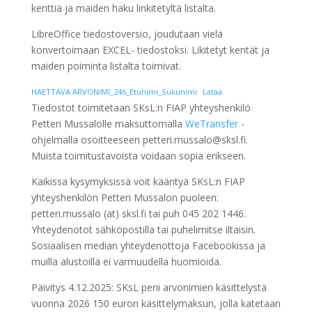
kenttiä ja maiden haku linkitetyltä listalta.
LibreOffice tiedostoversio, joudutaan vielä
konvertoimaan EXCEL- tiedostoksi. Likitetyt kentät ja
maiden poiminta listalta toimivat.
HAETTAVA ARVONIMI_246_Etunimi_Sukunimi
Lataa
Tiedostot toimitetaan SKsL:n FIAP yhteyshenkilö
Petteri Mussalolle maksuttomalla
WeTransfer
-
ohjelmalla osoitteeseen petteri.mussalo@sksl.fi.
Muista toimitustavoista voidaan sopia erikseen.
Kaikissa kysymyksissä voit kääntyä SKsL:n FIAP
yhteyshenkilön Petteri Mussalon puoleen:
petteri.mussalo (at) sksl.fi tai puh 045 202 1446.
Yhteydenotot sähköpostilla tai puhelimitse iltaisin.
Sosiaalisen median yhteydenottoja Facebookissa ja
muilla alustoilla ei varmuudella huomioida.
Päivitys 4.12.2025: SKsL perii arvonimien käsittelystä
vuonna 2026 150 euron käsittelymaksun, jolla katetaan