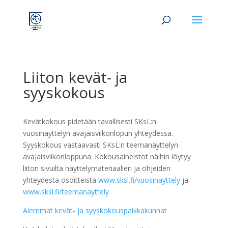
Liiton kevät- ja
syyskokous
Kevätkokous pidetään tavallisesti SKsL:n
vuosinäyttelyn avajaisviikonlopun yhteydessä.
Syyskokous vastaavasti SKsL:n teemanäyttelyn
avajaisviikonloppuna. Kokousaineistot näihin löytyy
liiton sivuilta näyttelymateriaalien ja ohjeiden
yhteydestä osoitteista
www.sksl.fi/vuosinayttely
ja
www.sksl.fi/teemanayttely
Aiemmat kevät- ja syyskokouspaikkakunnat