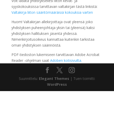
Voit ladata yhdistyksellesi liiton kevät- ja
syyskokouksissa tarvittavan valtakirjan tästä linkistä:
Valtakirja liiton sääntömääräisiä kokouksia varten
Huom! Valtakirjan allekirjoittaja ovat yleensä joko
yhdistyksen puheenjohtaja yksin tai (yleensä) kaksi
yhdistyksen hallituksen jäsentä yhdessä.
Nimenkirjoitusoikeus kannattaa kuitenkin tarkistaa
oman yhdistyksen säännöistä.
PDF-tiedoston lukemiseen tarvittavan Adobe Acrobat
Reader -ohjelman saat
Adoben kotisivuilta.
Suunnittelu:
Elegant Themes
| Tuen toimitti:
WordPress