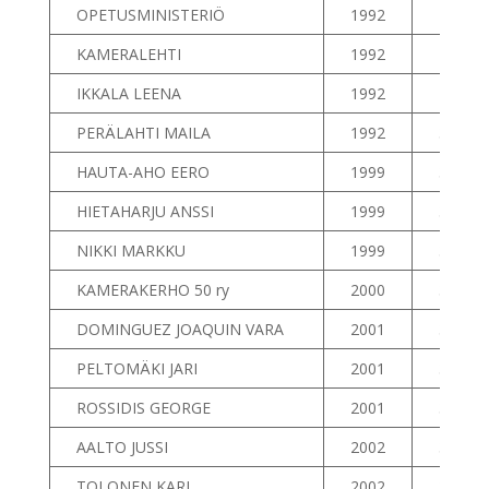
OPETUSMINISTERIÖ
1992
27
KAMERALEHTI
1992
28
IKKALA LEENA
1992
29
PERÄLAHTI MAILA
1992
30
HAUTA-AHO EERO
1999
31
HIETAHARJU ANSSI
1999
32
NIKKI MARKKU
1999
33
KAMERAKERHO 50 ry
2000
34
DOMINGUEZ JOAQUIN VARA
2001
35
PELTOMÄKI JARI
2001
36
ROSSIDIS GEORGE
2001
37
AALTO JUSSI
2002
38
TOLONEN KARI
2002
39