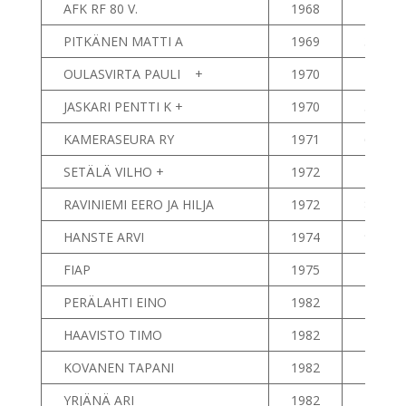
AFK RF 80 V.
1968
2
PITKÄNEN MATTI A
1969
3
OULASVIRTA PAULI +
1970
4
JASKARI PENTTI K +
1970
5
KAMERASEURA RY
1971
6
SETÄLÄ VILHO +
1972
7
RAVINIEMI EERO JA HILJA
1972
8
HANSTE ARVI
1974
9
FIAP
1975
10
PERÄLAHTI EINO
1982
11
HAAVISTO TIMO
1982
12
KOVANEN TAPANI
1982
13
YRJÄNÄ ARI
1982
14