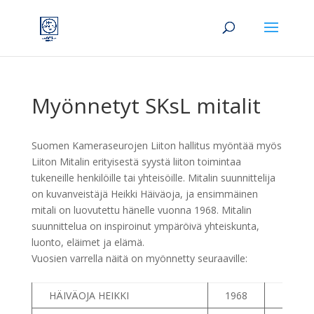
Myönnetyt SKsL mitalit
Suomen Kameraseurojen Liiton hallitus myöntää myös
Liiton Mitalin erityisestä syystä liiton toimintaa
tukeneille henkilöille tai yhteisöille. Mitalin suunnittelija
on kuvanveistäjä Heikki Häiväoja, ja ensimmäinen
mitali on luovutettu hänelle vuonna 1968. Mitalin
suunnittelua on inspiroinut ympäröivä yhteiskunta,
luonto, eläimet ja elämä.
Vuosien varrella näitä on myönnetty seuraaville:
HÄIVÄOJA HEIKKI
1968
1