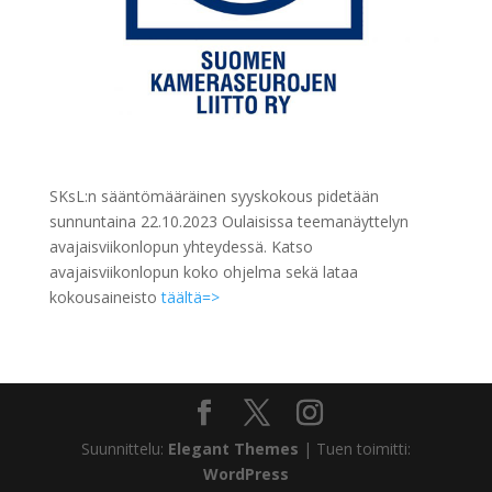
SKsL:n sääntömääräinen syyskokous pidetään
sunnuntaina 22.10.2023 Oulaisissa teemanäyttelyn
avajaisviikonlopun yhteydessä. Katso
avajaisviikonlopun koko ohjelma sekä lataa
kokousaineisto
täältä=>
Suunnittelu:
Elegant Themes
| Tuen toimitti:
WordPress