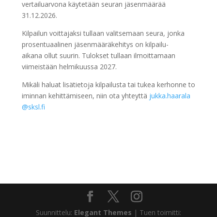
vertailuarvona käytetään seuran jäsenmäärää
31.12.2026.
Kilpailun voittajaksi tullaan valitsemaan seura, jonka
prosentuaalinen jäsenmääräkehitys on kilpailu-
aikana ollut suurin. Tulokset tullaan ilmoittamaan
viimeistään helmikuussa 2027.
Mikäli haluat lisätietoja kilpailusta tai tukea kerhonne to
iminnan kehittämiseen, niin ota yhteyttä
jukka.haarala
@sksl.fi
Suunnittelu:
Elegant Themes
| Tuen toimitti: