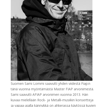
Suomen Sami Lommi saavutti yhden viidestä Fiap:n
tänä vuonna myöntämästä Master FIAP arvonimestä.
Sami saavutti AFIAP arvonimen vuonna 2013. Hän
kuvaa mielellään Rock- ja Metalli-musiikin konsertteja
ja vapaa-ajalla kännykkä on ahkerassa käytössä kuvien