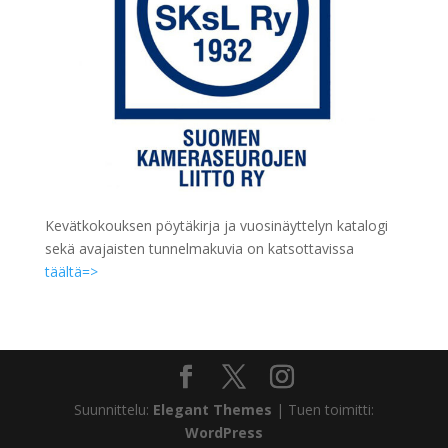
Kevätkokouksen pöytäkirja ja vuosinäyttelyn katalogi
sekä avajaisten tunnelmakuvia on katsottavissa
täältä=>
Suunnittelu:
Elegant Themes
| Tuen toimitti:
WordPress