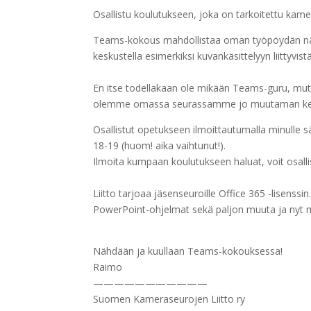
Osallistu koulutukseen, joka on tarkoitettu kamer
Teams-kokous mahdollistaa oman työpöydän näkymis
keskustella esimerkiksi kuvankäsittelyyn liittyvistä
En itse todellakaan ole mikään Teams-guru, mut
olemme omassa seurassamme jo muutaman kerr
Osallistut opetukseen ilmoittautumalla minulle säh
18-19 (huom! aika vaihtunut!).
Ilmoita kumpaan koulutukseen haluat, voit osalli
Liitto tarjoaa jäsenseuroille Office 365 -lisenssi
PowerPoint-ohjelmat sekä paljon muuta ja nyt
Nähdään ja kuullaan Teams-kokouksessa!
Raimo
———————————
Suomen Kameraseurojen Liitto ry