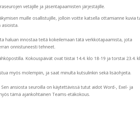
aseurojen vetäjille ja jäsentapaamisten järjestäjille.
en muille osallistujille, jolloin voitte katsella ottamianne kuvia t
 asioista.
ta haluan innostaa teitä kokeilemaan tätä verkkotapaamista, jota
an onnistuneesti tehneet.
köpostilla. Kokouspäivät ovat tiistai 14.4. klo 18-19 ja torstai 23.4. k
stua myös molempiin, ja saat minulta kutsulinkin sekä lisäohjeita.
n. Sen ansiosta seuroilla on käytettävissä tutut aidot Word-, Exel- ja
 myös tämä ajankohtainen Teams-etäkokous.