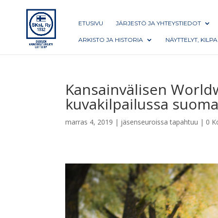
ETUSIVU
JÄRJESTÖ JA YHTEYSTIEDOT
ARKISTO JA HISTORIA
NÄYTTELYT, KILP
Kansainvälisen Worl
kuvakilpailussa suom
marras 4, 2019
|
jäsenseuroissa tapahtuu
|
0 K