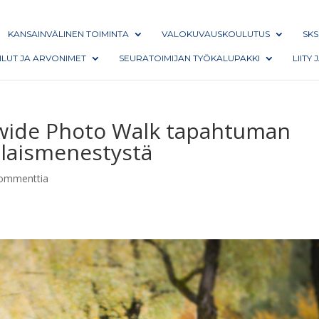
KANSAINVÄLINEN TOIMINTA
VALOKUVAUSKOULUTUS
SKS
AILUT JA ARVONIMET
SEURATOIMIJAN TYÖKALUPAKKI
LIITY
dwide Photo Walk tapahtuman
alaismenestystä
ommenttia