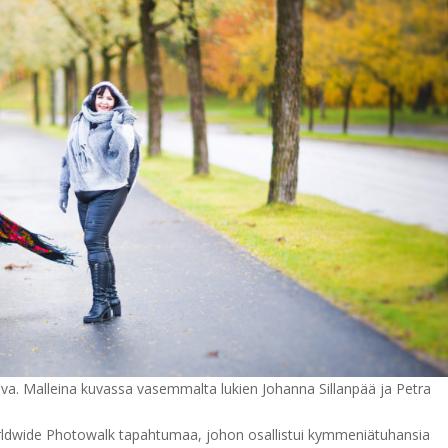
va. Malleina kuvassa vasemmalta lukien Johanna Sillanpää ja Petra
orldwide Photowalk tapahtumaa, johon osallistui kymmeniätuhansia