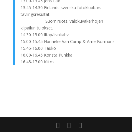
13.00-13.45 Jens Lax
13.45-14.30 Finlands svenska fotoklubbars
tävlingsresultat.
Suom.ruots. valokuvakerhojen
kilpailun tulokset.
14.30-15.00 Iltapäiväkahvi
15.00-15.45 Hanneke Van Camp & Arne Bormans
15.45-16.00 Tauko
16.00-16.45 Konsta Punkka
16.45-17.00 Kiitos