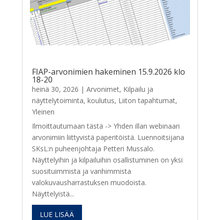
FIAP-arvonimien hakeminen 15.9.2026 klo
18-20
heinä 30, 2026
|
Arvonimet
,
Kilpailu ja
näyttelytoiminta
,
koulutus
,
Liiton tapahtumat
,
Yleinen
Ilmoittautumaan tästä -> Yhden illan webinaari
arvonimiin liittyvistä paperitöistä. Luennoitsijana
SKsL:n puheenjohtaja Petteri Mussalo.
Näyttelyihin ja kilpailuihin osallistuminen on yksi
suosituimmista ja vanhimmista
valokuvausharrastuksen muodoista.
Näyttelyistä...
LUE LISÄÄ