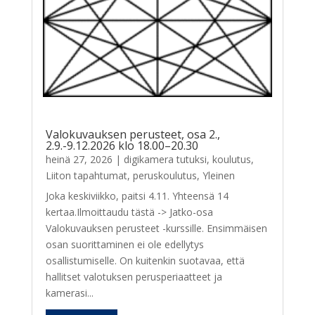
Valokuvauksen perusteet, osa 2.,
2.9.-9.12.2026 klo 18.00–20.30
heinä 27, 2026
|
digikamera tutuksi
,
koulutus
,
Liiton tapahtumat
,
peruskoulutus
,
Yleinen
Joka keskiviikko, paitsi 4.11. Yhteensä 14
kertaa.Ilmoittaudu tästä -> Jatko-osa
Valokuvauksen perusteet -kurssille. Ensimmäisen
osan suorittaminen ei ole edellytys
osallistumiselle. On kuitenkin suotavaa, että
hallitset valotuksen perusperiaatteet ja
kamerasi...