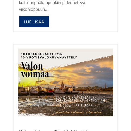
kulttuuripääkaupunkiin pidennettyyn
viikonloppuun...
LUE LISÄÄ