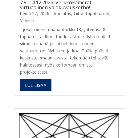
7.9.-14.12.2026: Verkkokamerat –
virtuaalinen valokuvauskerho!
heinä 27, 2026
|
koulutus
,
Liiton tapahtumat
,
Yleinen
- joka toinen maanantai klo 18, yhteensä 8
tapaamista. Ilmoittaudu tästä -> Ryhmä aloitti
viime keväänä ja sai heti innostuneen
vastaanoton. Nyt tulee jatkoa! Täällä pääset
keskustelemaan kuvista, tekemään tehtäviä,
halutessasi myös kertomaan omista
projekteistasi....
LUE LISÄÄ