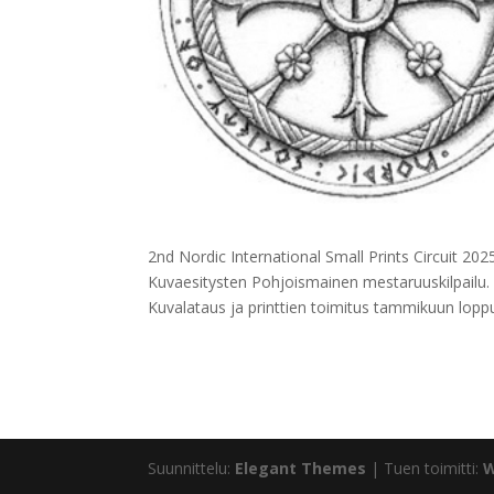
2nd Nordic International Small Prints Circuit 202
Kuvaesitysten Pohjoismainen mestaruuskilpailu
Kuvalataus ja printtien toimitus tammikuun lop
Suunnittelu:
Elegant Themes
| Tuen toimitti:
W