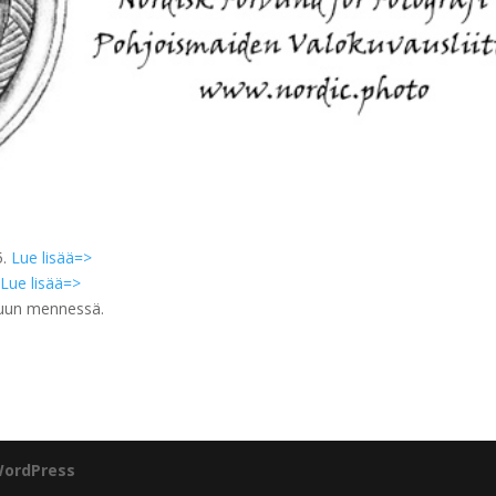
5.
Lue lisää=>
.
Lue lisää=>
puun mennessä.
ordPress