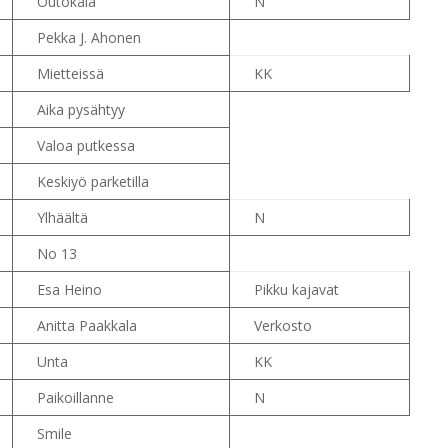
Outokala
N
Pekka J. Ahonen
Mietteissä
KK
Aika pysähtyy
Valoa putkessa
Keskiyö parketilla
Ylhäältä
N
No 13
Esa Heino
Pikku kajavat
Anitta Paakkala
Verkosto
Unta
KK
Paikoillanne
N
Smile