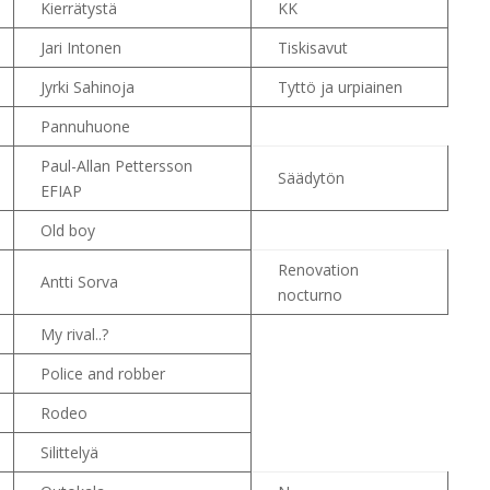
Kierrätystä
KK
Jari Intonen
Tiskisavut
Jyrki Sahinoja
Tyttö ja urpiainen
Pannuhuone
Paul-Allan Pettersson
Säädytön
EFIAP
Old boy
Renovation
Antti Sorva
nocturno
My rival..?
Police and robber
Rodeo
Silittelyä