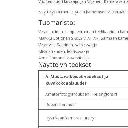
Vuoden nuori kuvaaja: Jan Viljanen, Kameraseura
Näyttelyssä menestynein kameraseura: Kara-ka
Tuomaristo:
Vesa Laitinen, Lappeenrannan teekkareiden ka
Markku Lötjönen SKsLSM AFIAP, Saimaan kame
Vesa-Ville Saarinen, valokuvaaja
Mika Strandén, lehtikuvaaja
Anne Tompuri, kuvataiteilija
Näyttelyn teokset
A: Mustavalkoiset vedokset ja
kuvakokonaisuudet
Amatörfotografklubben i Helsingfors rf
Robert Perander
Hyvinkään kameraseura ry