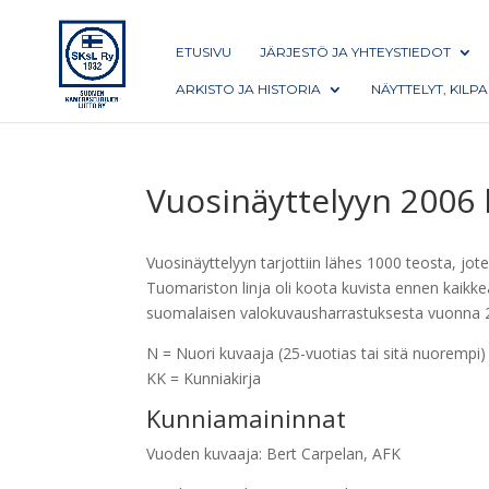
ETUSIVU
JÄRJESTÖ JA YHTEYSTIEDOT
ARKISTO JA HISTORIA
NÄYTTELYT, KILP
Vuosinäyttelyyn 2006 
Vuosinäyttelyyn tarjottiin lähes 1000 teosta, jo
Tuomariston linja oli koota kuvista ennen kaikk
suomalaisen valokuvausharrastuksesta vuonna 2006
N = Nuori kuvaaja (25-vuotias tai sitä nuorempi)
KK = Kunniakirja
Kunniamaininnat
Vuoden kuvaaja: Bert Carpelan, AFK