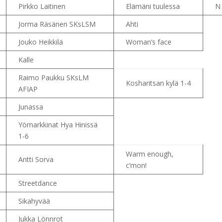
Pirkko Laitinen
Elämäni tuulessa
N
Jorma Räsänen SKsLSM
Ahti
Jouko Heikkilä
Woman’s face
Kalle
Raimo Paukku SKsLM
Kosharitsan kylä 1-4
AFIAP
Junassa
Yömarkkinat Hya Hinissä
1-6
Warm enough,
Antti Sorva
c’mon!
Streetdance
Sikahyvää
Jukka Lönnrot