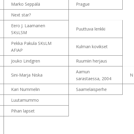
Marko Seppälä
Prague
Next star?
Eero J. Laamanen
Puuttuva lenkki
SKsLSM
Pekka Pakula SKsLM
Kulman kovikset
AFIAP
Jouko Lindgren
Ruumiin herjaus
Aamun
Sini-Marja Niska
N
sarastaessa, 2004
Kari Nummelin
Saamelaisperhe
Luutamummo
Pihan lapset