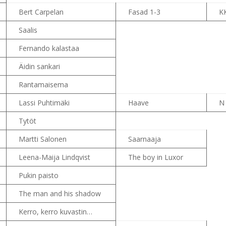
Bert Carpelan
Fasad 1-3
K
Saalis
Fernando kalastaa
Äidin sankari
Rantamaisema
Lassi Puhtimäki
Haave
N
Tytöt
Martti Salonen
Saarnaaja
Leena-Maija Lindqvist
The boy in Luxor
Pukin paisto
The man and his shadow
Kerro, kerro kuvastin…