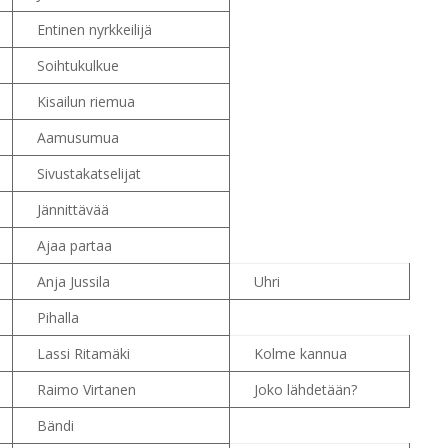
Entinen nyrkkeilijä
Soihtukulkue
Kisailun riemua
Aamusumua
Sivustakatselijat
Jännittävää
Ajaa partaa
Anja Jussila
Uhri
Pihalla
Lassi Ritamäki
Kolme kannua
Raimo Virtanen
Joko lähdetään?
Bändi