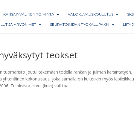
KANSAINVÄLINEN TOIMINTA
VALOKUVAUSKOULUTUS
SKS
AILUT JA ARVONIMET
SEURATOIMIJAN TYÖKALUPAKKI
LIITY
hyväksytyt teokset
ten tuomaristo joutui tekemään todella rankan ja julman karsintatyön.
ea yhtenäinen kokonaisuus, joka samalla on kuitenkin myös läpileikka
. Tuloksista ei voi (kuin) valittaa.