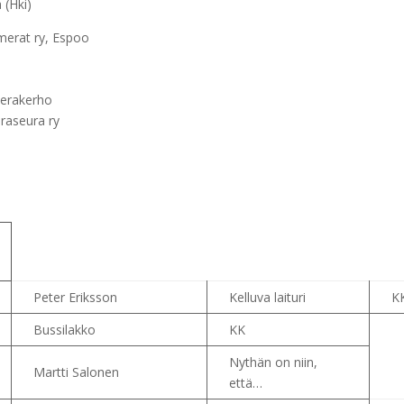
 (Hki)
merat ry, Espoo
merakerho
raseura ry
Peter Eriksson
Kelluva laituri
K
Bussilakko
KK
Nythän on niin,
Martti Salonen
että…