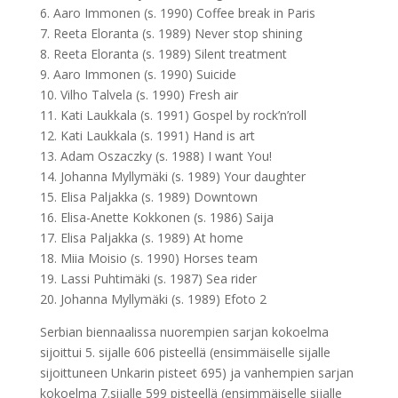
6. Aaro Immonen (s. 1990) Coffee break in Paris
7. Reeta Eloranta (s. 1989) Never stop shining
8. Reeta Eloranta (s. 1989) Silent treatment
9. Aaro Immonen (s. 1990) Suicide
10. Vilho Talvela (s. 1990) Fresh air
11. Kati Laukkala (s. 1991) Gospel by rock’n’roll
12. Kati Laukkala (s. 1991) Hand is art
13. Adam Oszaczky (s. 1988) I want You!
14. Johanna Myllymäki (s. 1989) Your daughter
15. Elisa Paljakka (s. 1989) Downtown
16. Elisa-Anette Kokkonen (s. 1986) Saija
17. Elisa Paljakka (s. 1989) At home
18. Miia Moisio (s. 1990) Horses team
19. Lassi Puhtimäki (s. 1987) Sea rider
20. Johanna Myllymäki (s. 1989) Efoto 2
Serbian biennaalissa nuorempien sarjan kokoelma
sijoittui 5. sijalle 606 pisteellä (ensimmäiselle sijalle
sijoittuneen Unkarin pisteet 695) ja vanhempien sarjan
kokoelma 7.sijalle 599 pisteellä (ensimmäiselle sijalle