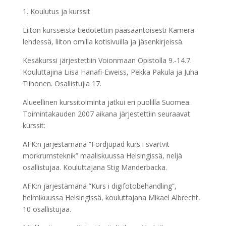
1. Koulutus ja kurssit
Liiton kursseista tiedotettiin pääsääntöisesti Kamera-
lehdessä, liiton omilla kotisivuilla ja jäsenkirjeissä.
Kesäkurssi järjestettiin Voionmaan Opistolla 9.-14.7.
Kouluttajina Liisa Hanafi-Eweiss, Pekka Pakula ja Juha
Tiihonen. Osallistujia 17.
Alueellinen kurssitoiminta jatkui eri puolilla Suomea.
Toiminta­kauden 2007 aikana järjestettiin seuraavat
kurssit:
AFK:n järjestämänä ”Fördjupad kurs i svartvit
mörkrumsteknik” maaliskuussa Helsingissä, neljä
osallistujaa. Kouluttajana Stig Manderbacka.
AFK:n järjestämänä ”Kurs i digifotobehandling”,
helmikuussa Helsingissä, kouluttajana Mikael Albrecht,
10 osallistujaa.