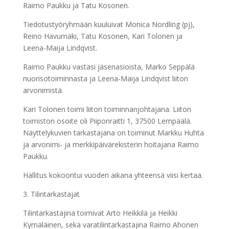
Raimo Paukku ja Tatu Kosonen.
Tiedotustyöryhmään kuuluivat Monica Nordling (pj),
Reino Havumäki, Tatu Kosonen, Kari Tolonen ja
Leena-Maija Lindqvist.
Raimo Paukku vastasi jäsenasioista, Marko Seppälä
nuorisotoiminnasta ja Leena-Maija Lindqvist liiton
arvonimistä.
Kari Tolonen toimi liiton toiminnanjohtajana. Liiton
toimiston osoite oli Piiponraitti 1, 37500 Lempäälä.
Näyttelykuvien tarkastajana on toiminut Markku Huhta
ja arvonimi- ja merkkipäivärekisterin hoitajana Raimo
Paukku.
Hallitus kokoontui vuoden aikana yhteensä viisi kertaa.
3. Tilintarkastajat
Tilintarkastajina toimivat Arto Heikkilä ja Heikki
Kymäläinen, sekä varatilintarkastajina Raimo Ahonen