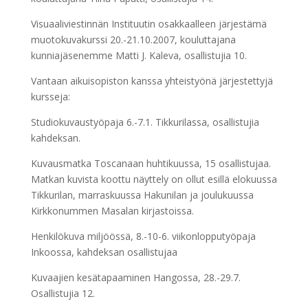
Visuaaliviestinnän Instituutin osakkaalleen järjestämä
muotokuvakurssi 20.-21.10.2007, kouluttajana
kunniajäsenemme Matti J. Kaleva, osallistujia 10.
Vantaan aikuisopiston kanssa yhteistyönä järjestettyjä
kursseja:
Studiokuvaustyöpaja 6.-7.1. Tikkurilassa, osallistujia
kahdeksan.
Kuvausmatka Toscanaan huhtikuussa, 15 osallistujaa.
Matkan kuvista koottu näyttely on ollut esillä elokuussa
Tikkurilan, marraskuussa Hakunilan ja joulukuussa
Kirkkonummen Masalan kirjastoissa.
Henkilökuva miljöössä, 8.-10-6. viikonlopputyöpaja
Inkoossa, kahdeksan osallistujaa
Kuvaajien kesätapaaminen Hangossa, 28.-29.7.
Osallistujia 12.