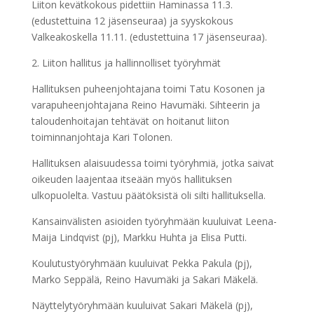
Liiton kevätkokous pidettiin Haminassa 11.3.
(edustettuina 12 jäsenseuraa) ja syyskokous
Valkeakoskella 11.11. (edustettuina 17 jäsenseuraa).
2. Liiton hallitus ja hallinnolliset työryhmät
Hallituksen puheenjohtajana toimi Tatu Kosonen ja
varapuheenjohtajana Reino Havumäki. Sihteerin ja
taloudenhoitajan tehtävät on hoitanut liiton
toiminnanjohtaja Kari Tolonen.
Hallituksen alaisuudessa toimi työryhmiä, jotka saivat
oikeuden laajentaa itseään myös hallituksen
ulkopuolelta. Vastuu päätöksistä oli silti hallituksella.
Kansainvälisten asioiden työryhmään kuuluivat Leena-
Maija Lindqvist (pj), Markku Huhta ja Elisa Putti.
Koulutustyöryhmään kuuluivat Pekka Pakula (pj),
Marko Seppälä, Reino Havumäki ja Sakari Mäkelä.
Näyttelytyöryhmään kuuluivat Sakari Mäkelä (pj),