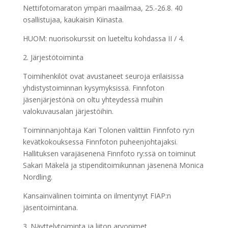
Nettifotomaraton ympäri maailmaa, 25.-26.8. 40
osallistujaa, kaukaisin Kiinasta.
HUOM: nuorisokurssit on lueteltu kohdassa II / 4.
2. Järjestötoiminta
Toimihenkilöt ovat avustaneet seuroja erilaisissa
yhdistystoiminnan kysymyksissä. Finnfoton
jäsenjärjestönä on oltu yhteydessä muihin
valokuvausalan järjestöihin.
Toiminnanjohtaja Kari Tolonen valittiin Finnfoto ry:n
kevätkokouksessa Finnfoton puheenjohtajaksi.
Hallituksen varajäsenenä Finnfoto ry:ssä on toiminut
Sakari Mäkelä ja stipenditoimikunnan jäsenenä Monica
Nordling.
Kansainvälinen toiminta on ilmentynyt FIAP:n
jäsentoimintana.
3. Näyttelytoiminta ja liiton arvonimet