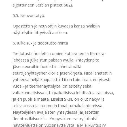
sijoittuneen Serbian pisteet 682).
5.5. Neuvontatyö:
Opastettiin ja neuvottiin kuvaajia kansainvälisiin
näyttelyihin liittyvissä asioissa.
6. Julkaisu- ja tiedotustoiminta
Tiedotusta hoidettiin omien kotisivujen ja Kamera-
lehdessä julkaistun palstan avulla. Yhteydenpito
jäsenseuroihin hoidettiin lähettämällä
seurojenyhteyshenkilöille jäsenkirjeitä. Niitä lähetettiin
yhteensä neljä kappaletta. Liiton toimintaa, erityisesti
vuosi- ja teemanäyttelyitä, on esitelty sekä
valtakunnallisissa että paikallisissa lehdissä ja radioissa,
ja eri puolilla maata. Lisäksi SKsL on ollut näkyvillä
televisiossa ja internetin tapahtumakalentereissa.
Näyttelyiden avajaisten yhteydessä järjestettiin
tiedotustilaisuuksia. Ympyräkamerat ry julkaisi
näyttelyluettelon vuosinäyttelystä ja Mielikuvitus ry