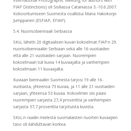
International Photographic Meeting for authors with
FIAP Distinctions) oli Sisiliassa Cataniassa 3.-10.6.2007.
Kokoontumiseen Suomesta osallistui Maria Hakokorpi-
Jumppanen (ESFIAP, EFIAP).
5.4. Nuorisobiennaali Serbiassa
SKsL lähetti 20 digitaalisen kuvan kokoelmat FIAP:n 29.
nuorisobiennaaliin Serbiaan sekä alle 16-vuotiaiden
että alle 21-vuotiaiden sarjaan. Nuorempien
kokoelmaan tuli kuvia 14 kuvaajalta ja vanhempien
kokoelmaan 11 kuvaajalta.
Kuviaan biennaaliin Suomesta tarjosi 19 alle 16-
vuotiasta, yhteensä 73 kuvaa, ja 11 alle 21-vuotiaiden
sarjaan, yhteensä 53 kuvaa. Kokoelmiin siis pääsi
nuorempien sarjasta 27,4 prosenttia ja vanhempien
sarjasta 37,7 prosenttia tarjotuista kuvista.
SKsL:n raadin mielestä suomalaisten nuorten kuvaajien
taso oli ilahduttavan korkea.