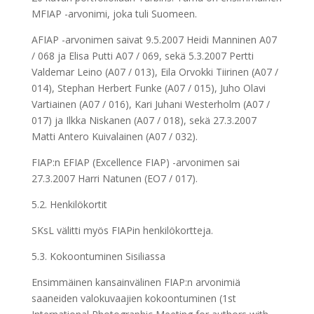
MFIAP -arvonimi, joka tuli Suomeen.
AFIAP -arvonimen saivat 9.5.2007 Heidi Manninen A07
/ 068 ja Elisa Putti A07 / 069, sekä 5.3.2007 Pertti
Valdemar Leino (A07 / 013), Eila Orvokki Tiirinen (A07 /
014), Stephan Herbert Funke (A07 / 015), Juho Olavi
Vartiainen (A07 / 016), Kari Juhani Westerholm (A07 /
017) ja Ilkka Niskanen (A07 / 018), sekä 27.3.2007
Matti Antero Kuivalainen (A07 / 032).
FIAP:n EFIAP (Excellence FIAP) -arvonimen sai
27.3.2007 Harri Natunen (EO7 / 017).
5.2. Henkilökortit
SKsL välitti myös FIAPin henkilökortteja.
5.3. Kokoontuminen Sisiliassa
Ensimmäinen kansainvälinen FIAP:n arvonimiä
saaneiden valokuvaajien kokoontuminen (1st