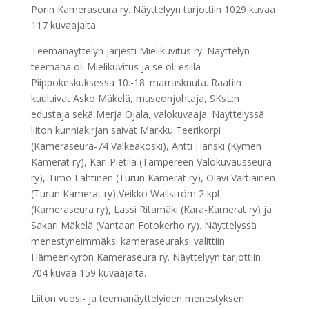
Porin Kameraseura ry. Näyttelyyn tarjottiin 1029 kuvaa
117 kuvaajalta.
Teemanäyttelyn järjesti Mielikuvitus ry. Näyttelyn
teemana oli Mielikuvitus ja se oli esillä
Piippokeskuksessa 10.-18. marraskuuta. Raatiin
kuuluivat Asko Mäkelä, museonjohtaja, SKsL:n
edustaja sekä Merja Ojala, valokuvaaja. Näyttelyssä
liiton kunniakirjan saivat Markku Teerikorpi
(Kameraseura-74 Valkeakoski), Antti Hanski (Kymen
Kamerat ry), Kari Pietilä (Tampereen Valokuvausseura
ry), Timo Lähtinen (Turun Kamerat ry), Olavi Vartiainen
(Turun Kamerat ry),Veikko Wallström 2 kpl
(Kameraseura ry), Lassi Ritamäki (Kara-Kamerat ry) ja
Sakari Mäkelä (Vantaan Fotokerho ry). Näyttelyssä
menestyneimmäksi kameraseuraksi valittiin
Hämeenkyrön Kameraseura ry. Näyttelyyn tarjottiin
704 kuvaa 159 kuvaajalta.
Liiton vuosi- ja teemanäyttelyiden menestyksen