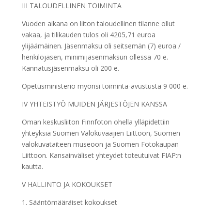
III TALOUDELLINEN TOIMINTA
Vuoden aikana on liiton taloudellinen tilanne ollut
vakaa, ja tilikauden tulos oli 4205,71 euroa
ylijäämäinen. Jäsenmaksu oli seitsemän (7) euroa /
henkilöjäsen, minimijäsenmaksun ollessa 70 e.
Kannatusjäsenmaksu oli 200 e.
Opetusministeriö myönsi toiminta-avustusta 9 000 e.
IV YHTEISTYÖ MUIDEN JÄRJESTÖJEN KANSSA
Oman keskusliiton Finnfoton ohella ylläpidettiin
yhteyksiä Suomen Valokuvaajien Liittoon, Suomen
valokuvataiteen museoon ja Suomen Fotokaupan
Liittoon. Kansainväliset yhteydet toteutuivat FIAP:n
kautta.
V HALLINTO JA KOKOUKSET
1. Sääntömääräiset kokoukset