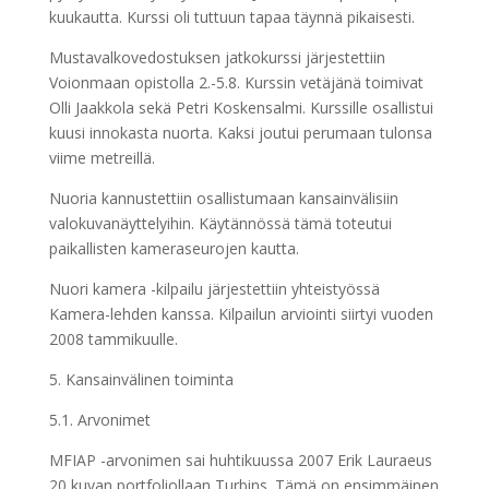
kuukautta. Kurssi oli tuttuun tapaa täynnä pikaisesti.
Mustavalkovedostuksen jatkokurssi järjestettiin
Voionmaan opistolla 2.-5.8. Kurssin vetäjänä toimivat
Olli Jaakkola sekä Petri Koskensalmi. Kurssille osallistui
kuusi innokasta nuorta. Kaksi joutui perumaan tulonsa
viime metreillä.
Nuoria kannustettiin osallistumaan kansainvälisiin
valokuvanäyttelyihin. Käytännössä tämä toteutui
paikallisten kameraseurojen kautta.
Nuori kamera -kilpailu järjestettiin yhteistyössä
Kamera-lehden kanssa. Kilpailun arviointi siirtyi vuoden
2008 tammikuulle.
5. Kansainvälinen toiminta
5.1. Arvonimet
MFIAP -arvonimen sai huhtikuussa 2007 Erik Lauraeus
20 kuvan portfoliollaan Turbins. Tämä on ensimmäinen