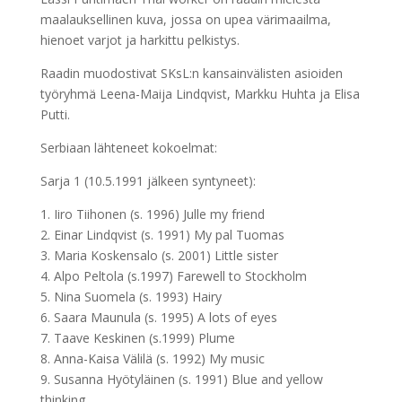
maalauksellinen kuva, jossa on upea värimaailma,
hienoet varjot ja harkittu pelkistys.
Raadin muodostivat SKsL:n kansainvälisten asioiden
työryhmä Leena-Maija Lindqvist, Markku Huhta ja Elisa
Putti.
Serbiaan lähteneet kokoelmat:
Sarja 1 (10.5.1991 jälkeen syntyneet):
1. Iiro Tiihonen (s. 1996) Julle my friend
2. Einar Lindqvist (s. 1991) My pal Tuomas
3. Maria Koskensalo (s. 2001) Little sister
4. Alpo Peltola (s.1997) Farewell to Stockholm
5. Nina Suomela (s. 1993) Hairy
6. Saara Maunula (s. 1995) A lots of eyes
7. Taave Keskinen (s.1999) Plume
8. Anna-Kaisa Välilä (s. 1992) My music
9. Susanna Hyötyläinen (s. 1991) Blue and yellow
thinking