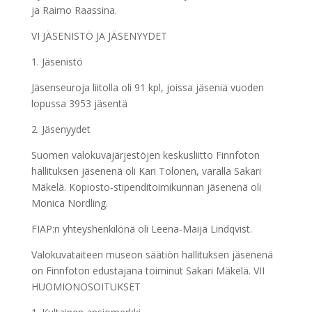
ja Raimo Raassina.
VI JÄSENISTÖ JA JÄSENYYDET
1. Jäsenistö
Jäsenseuroja liitolla oli 91 kpl, joissa jäseniä vuoden
lopussa 3953 jäsentä
2. Jäsenyydet
Suomen valokuvajärjestöjen keskusliitto Finnfoton
hallituksen jäsenenä oli Kari Tolonen, varalla Sakari
Mäkelä. Kopiosto-stipenditoimikunnan jäsenenä oli
Monica Nordling.
FIAP:n yhteyshenkilönä oli Leena-Maija Lindqvist.
Valokuvataiteen museon säätiön hallituksen jäsenenä
on Finnfoton edustajana toiminut Sakari Mäkelä. VII
HUOMIONOSOITUKSET