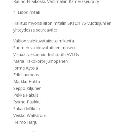
Rauno Hirvikoski, Vammalan Kameraseura ry
4. Liiton mitali
Hallitus myönsi liiton mitalin SKsL:n 75-vuotisjuhlien
yhteydessä seuraaville:
Valtion valokuvataidetoimikunta
Suomen valokuvataiteen museo
Visuaaliviestinnän Instituutti VVI Oy
Maria Hakokorpi-Jumppanen
Jorma Kytölä
Erik Lauraeus
Markku Huhta
Seppo Kiljunen
Pekka Pakula
Raimo Paukku
Sakari Mäkelä
Veikko Wallström
Heimo Harju