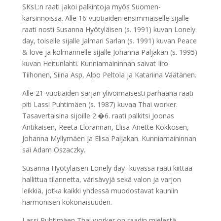
SKsL:n raati jakoi palkintoja myös Suomen-
karsinnoissa. Alle 16-vuotiaiden ensimmäiselle sijalle
raati nosti Susanna Hyötyläisen (s. 1991) kuvan Lonely
day, toiselle sijalle Jalmari Sarlan (s. 1991) kuvan Peace
& love ja kolmannelle sijalle Johanna Paljakan (s. 1995)
kuvan Heitunlahti. Kunniamaininnan saivat Iiro
Tiihonen, Siina Asp, Alpo Peltola ja Katariina Väätänen.
Alle 21-vuotiaiden sarjan ylivoimaisesti parhaana raati
piti Lassi Puhtimäen (s. 1987) kuvaa Thai worker.
Tasavertaisina sijoille 2.�6. raati palkitsi Joonas
Antikaisen, Reeta Elorannan, Elisa-Anette Kokkosen,
Johanna Myllymäen ja Elisa Paljakan. Kunniamaininnan
sai Adam Oszaczky.
Susanna Hyötyläisen Lonely day -kuvassa raati kiittää
hallittua tilannetta, värisävyjä sekä valon ja varjon
leikkiä, jotka kaikki yhdessä muodostavat kauniin
harmonisen kokonaisuuden.
Lassi Puhtimäen Thai worker on raadin mielestä