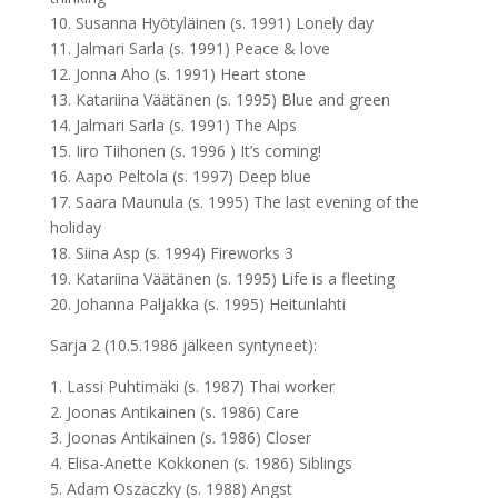
10. Susanna Hyötyläinen (s. 1991) Lonely day
11. Jalmari Sarla (s. 1991) Peace & love
12. Jonna Aho (s. 1991) Heart stone
13. Katariina Väätänen (s. 1995) Blue and green
14. Jalmari Sarla (s. 1991) The Alps
15. Iiro Tiihonen (s. 1996 ) It’s coming!
16. Aapo Peltola (s. 1997) Deep blue
17. Saara Maunula (s. 1995) The last evening of the
holiday
18. Siina Asp (s. 1994) Fireworks 3
19. Katariina Väätänen (s. 1995) Life is a fleeting
20. Johanna Paljakka (s. 1995) Heitunlahti
Sarja 2 (10.5.1986 jälkeen syntyneet):
1. Lassi Puhtimäki (s. 1987) Thai worker
2. Joonas Antikainen (s. 1986) Care
3. Joonas Antikainen (s. 1986) Closer
4. Elisa-Anette Kokkonen (s. 1986) Siblings
5. Adam Oszaczky (s. 1988) Angst