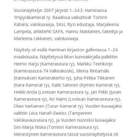
Vuosinäyttelyn 2007 järjesti 1.-24.3. Haminassa
Ympyräkamerat ry. Raadissa vaikuttivat Tommi
Kähärä, valokuvaaja, SKsL Ry:n edustaja, Marjaleena
Lampela, arkkitehti SAFA, Hannu Matilainen, taiteilija ja
Marleena Liikkanen, valokuvaaja.
Näyttely oli esillä Haminan kirjaston galleriassa 1.-24.
maaliskuuta. Näyttelyssä liiton kunniakirjalla palkittiin
Heimo Harju (Kameraseura ry), Markku Teerikorpi
(Kameraseura-74 Valkeakoski), Minna Rintamäki
(Kannuksen Kamerakerho ry), Juha-Pekka Tikkanen
(Kara-Kamerat ry), Kalle Salonen (Kymen Kamerat ry),
Heikki Arola (Loviisan Kameraseura ry, Jari Piikki (Juvan
Kameraseura ry), Ari Haimi (Loviisan Kameraseura ry),
Olavi Vartiainen (Turun Kamerat ry). Vuoden kuvaajaksi
valittiin Liisa Hanafi-Eweiss (Tampereen
Valokuvausseura ry), ja Vuoden nuoreksi kuvaajaksi
Sini-Marja Niska (Tornion Kameraseura ry).
Menestynein kameraseura tässä vuosinäyttelyssä oli