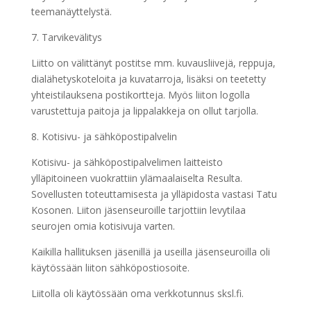
teemanäyttelystä.
7. Tarvikevälitys
Liitto on välittänyt postitse mm. kuvausliivejä, reppuja,
dialähetyskoteloita ja kuva­tarroja, lisäksi on teetetty
yhteistilauksena postikortteja. Myös liiton logolla
varustettuja paitoja ja lippalakkeja on ollut tarjolla.
8. Kotisivu- ja sähköpostipalvelin
Kotisivu- ja sähköpostipalvelimen laitteisto
ylläpitoineen vuokrattiin ylämaalaiselta Resulta.
Sovellusten toteuttamisesta ja ylläpidosta vastasi Tatu
Kosonen. Liiton jäsenseuroille tarjottiin levytilaa
seurojen omia kotisivuja varten.
Kaikilla hallituksen jäsenillä ja useilla jäsenseuroilla oli
käytössään liiton sähköpostiosoite.
Liitolla oli käytössään oma verkkotunnus sksl.fi.