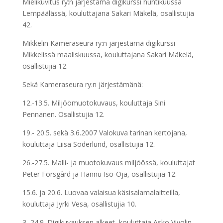
Mielikuvitus ry:n järjestämä digikurssi huhtikuussa
Lempäälässä, kouluttajana Sakari Mäkelä, osallistujia
42.
Mikkelin Kameraseura ry:n järjestämä digikurssi
Mikkelissä maaliskuussa, kouluttajana Sakari Mäkelä,
osallistujia 12.
Sekä Kameraseura ry:n järjestämänä:
12.-13.5. Miljöömuotokuvaus, kouluttaja Sini
Pennanen. Osallistujia 12.
19.- 20.5. sekä 3.6.2007 Valokuva tarinan kertojana,
kouluttaja Liisa Söderlund, osallistujia 12.
26.-27.5. Malli- ja muotokuvaus miljöössä, kouluttajat
Peter Forsgård ja Hannu Iso-Oja, osallistujia 12.
15.6. ja 20.6. Luovaa valaisua käsisalamalaitteilla,
kouluttaja Jyrki Vesa, osallistujia 10.
3.-24.9. Digikuvauksen alkeet, kouluttaja Asko Vivolin,