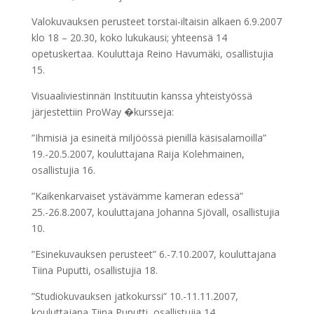
Valokuvauksen perusteet torstai-iltaisin alkaen 6.9.2007
klo 18 – 20.30, koko lukukausi; yhteensä 14
opetuskertaa. Kouluttaja Reino Havumäki, osallistujia
15.
Visuaaliviestinnän Instituutin kanssa yhteistyössä
järjestettiin ProWay �kursseja:
”Ihmisiä ja esineitä miljöössä pienillä käsisalamoilla”
19.-20.5.2007, kouluttajana Raija Kolehmainen,
osallistujia 16.
”Kaikenkarvaiset ystävämme kameran edessä”
25.-26.8.2007, kouluttajana Johanna Sjövall, osallistujia
10.
”Esinekuvauksen perusteet” 6.-7.10.2007, kouluttajana
Tiina Puputti, osallistujia 18.
”Studiokuvauksen jatkokurssi” 10.-11.11.2007,
kouluttajana Tiina Puputti, osallistujia 14.