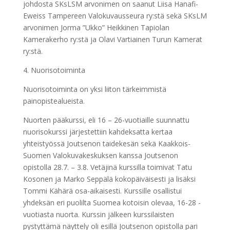
johdosta SKsLSM arvonimen on saanut Liisa Hanafi-
Eweiss Tampereen Valokuvausseura ry:stä sekä SKsLM
arvonimen Jorma ”Ukko” Heikkinen Tapiolan
Kamerakerho ry:stä ja Olavi Vartiainen Turun Kamerat
ry:stä.
4. Nuorisotoiminta
Nuorisotoiminta on yksi liiton tärkeimmistä
painopistealueista.
Nuorten pääkurssi, eli 16 – 26-vuotiaille suunnattu
nuorisokurssi järjestettiin kahdeksatta kertaa
yhteistyössä Joutsenon taidekesän sekä Kaakkois-
Suomen Valokuvakeskuksen kanssa Joutsenon
opistolla 28.7. – 3.8. Vetäjinä kurssilla toimivat Tatu
Kosonen ja Marko Seppälä kokopäiväisesti ja lisäksi
Tommi Kähärä osa-aikaisesti. Kurssille osallistui
yhdeksän eri puolilta Suomea kotoisin olevaa, 16-28 -
vuotiasta nuorta. Kurssin jälkeen kurssilaisten
pystyttämä näyttely oli esillä Joutsenon opistolla pari