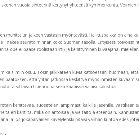
 oiskohan vuosia sihteerinä kertynyt yhteensä kymmenkunta. Voimien
ienen muhittelun jälkeen vastasin myöntävästi. Hallituspaikka on aina 
kka”, näkee seuratoiminnan koko Suomen tasolla. Erityisesti toivoisi
ha ope ei pääse roolistaan irti) ja kehittyminen kuvaajana, mielelläni
 mikä silmiin osuu. Tosin jälkikäteen kuvia katsoessani huomaan, että
nkisen päätöksen, että yritän jatkossa keskittyä myös ihmisten kuvaa
uuta tarvittavaa tilpehööriä sekä kaapissa valaisukalustoa.
täin kehittävää, suosittelen lämpimästi kaikille jäsenille. Vastikään 
elta eri kantilta, mikä on antoisaa ja vie taitoja eteenpäin. Kannusta
rkeänä ja jos jokapäiväinen kävelylenkki pitäisi vanhan kuntoa edes joten
ista: