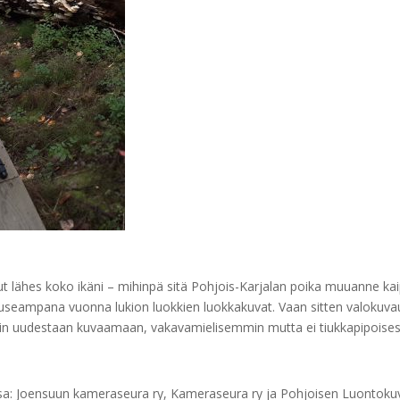
lut lähes koko ikäni – mihinpä sitä Pohjois-Karjalan poika muuanne kai
seampana vuonna lukion luokkien luokkakuvat. Vaan sitten valokuvaus
oitin uudestaan kuvaamaan, vakavamielisemmin mutta ei tiukkapipoisest
ssa: Joensuun kameraseura ry, Kameraseura ry ja Pohjoisen Luontoku