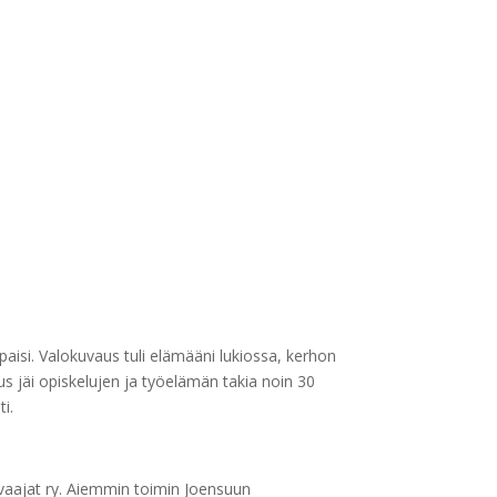
paisi. Valokuvaus tuli elämääni lukiossa, kerhon
 jäi opiskelujen ja työelämän takia noin 30
i.
vaajat ry. Aiemmin toimin Joensuun