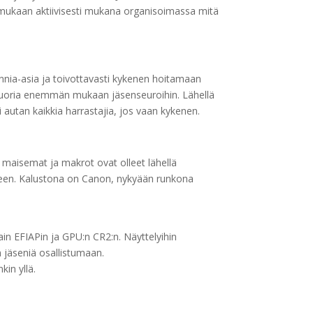
 mukaan aktiivisesti mukana organisoimassa mitä
kunnia-asia ja toivottavasti kykenen hoitamaan
n nuoria enemmän mukaan jäsenseuroihin. Lähellä
 autan kaikkia harrastajia, jos vaan kykenen.
 maisemat ja makrot ovat olleet lähellä
miseen. Kalustona on Canon, nykyään runkona
sain EFIAPin ja
GPU:n CR2:n
. Näyttelyihin
n jäseniä osallistumaan.
kin yllä.