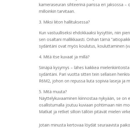
kameraseuran sihteerinä parissa eri jaksossa –
milloinkin tarvitaan.
3. Miksi liiton hallituksessa?
Kun vastuulliseksi ehdokkaaksi kysyttiin, niin p
sen osaltani mallikkaasti. Onhan tämä ”aitiopai
sydäntäni ovat myös koulutus, kouluttaminen (van
4. Mitä itse kuvaat ja millä?
Siinäpä kysymys – lähes kaikkea mielenkiintoista
sydäntäni. Pari vuotta sitten tein sellaisen he
R6M2, johon on repussa liuta sopivia laseja ja m
5. Mitä muuta?
Näyttelykuvaaminen kiinnostaa nykyään, se on erit
osallistumalla joutuu kuviaan pohtimaan niin mon
Matkat ja retket silloin tällöin pitävät mielen vi
Jotain minusta kertovaa löydät seuraavista paiko