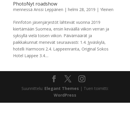
PhotoNyt roadshow
mennessä
Anssi Leppänen
|
helmi 28, 2019
|
Yleinen
Finnfoton jäsenjärjestöt lähtevät vuonna 2019
kiertämään Suomea, ensin keväällä viikon verran ja
syksyllä vielä toisen viikon. Päivämäärät ja
paikkakunnat menevät seuraavasti: 1.4. Jyväskylä,
hotelli Harmooni 2.4. Lappeenranta, Original Sokos
Hotel Lappee 3.4....
Suunnittelu:
Elegant Themes
| Tuen toimitti:
WordPress