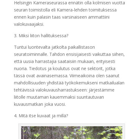
Helsingin Kameraseurassa ennätin olla kolmisen vuotta
seuran toimistolla eli Kamera-lehden toimituksessa
ennen kuin palasin taas varsinaiseen ammattiini
valokuvaajaksi.
3. Miksi liiton hallituksessa?
Tuntui luontevalta jatkolta paikallistason
seuratoiminnalle. Tahdon ensisijaisesti vaikuttaa siihen,
että uusia harrastajia saataisiin mukaan, erityisesti
nuoria. Tiedotus ja koulutus ovat ne sektorit, jotka
tässä ovat avainasemassa. Viimeaikoina olen saanut
mahdollisuuden yhdistää työkokemukseni matkailualan
tehtävissä valokuvausharrastukseen: järjestämme
liitolle muutaman kauemmaksi suuntautuvan
kuvausmatkan joka vuosi.
4. Mitä itse kuvaat ja millä?