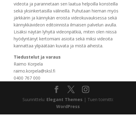
videota ja parannetaan sen laatua helpoilla konsteilla
sekä yksinkertaisilla välineillä. Puhutaan hieman myös
järkkärin ja kännykän eroista videokuvauksessa sekä
kännykkävideon editoinnista ilmaisen palvelun avulla.
Lisäksi näytän lyhyitä videonpätkiä, miten olen niissä
hyödyntänyt kertomiani asioita sekä miksi videoita
kannattaa ylipäätään kuvata ja mistä aiheista.
Tiedustelut ja varaus
Raimo Korpela
raimo.korpela@sksl.fi
0400 767 000
Suunnittelu:
Elegant Themes
| Tuen toimitti:
WordPress