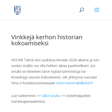
Vinkkejä kerhon historian
kokoamiseksi
HUOM! Tämä sivu uudistuu kevään 2026 aikana ja sen
vuoksi sisältö voi olla hetken aikaa puutteellinen. Jos
sinulla on kiireinen tarve löytää luennoitsija tai
kouluttaja seurasi kokoukseen, ole yhteyssä suoraan
SKsL:n koulutusvastaavaan
reino.havumaki@sksl.fi
Lue tarkemmin >>
tältä sivulta
<< esitelmäpankin
toimintaperiaatteista