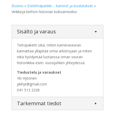
Etusivu
»
Esitelmäpankki – luennot ja koulutukset
»
Vinkkejä kerhon historian kokoamiseksi
Sisältö ja varaus
Tietopaketti siitä, miten kameraseuran
kannattaa ylläpitää omia arkistojaan ja miten
niitä hyödyntää luotaessa oman seuran
historiikkia esim. vuosijuhlien yhteydessä.
Tiedustelu ja varaukset
Yki Hytönen
ykihyt@gmail.com
041 513 2328
Tarkemmat tiedot