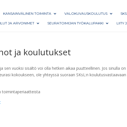
KANSAINVÄLINEN TOIMINTA
VALOKUVAUSKOULUTUS
SKS
AILUT JA ARVONIMET
SEURATOIMIJAN TYÖKALUPAKKI
LIITY
not ja koulutukset
en vuoksi sisältö voi olla hetken aikaa puutteellinen. Jos sinulla on
ja seurasi kokoukseen, ole yhteyssä suoraan SKsL:n koulutusvastaavaan
 toimintaperiaatteista
t