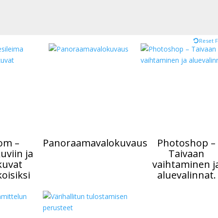
Reset F
om –
Panoraamavalokuvaus
Photoshop –
uviin ja
Taivaan
kuvat
vaihtaminen j
oisiksi
aluevalinnat.