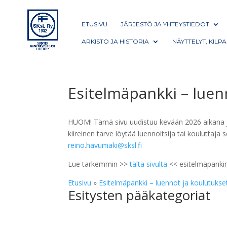
ETUSIVU
JÄRJESTÖ JA YHTEYSTIEDOT
ARKISTO JA HISTORIA
NÄYTTELYT, KILP
Esitelmäpankki – luen
HUOM! Tämä sivu uudistuu kevään 2026 aikana ja s
kiireinen tarve löytää luennoitsija tai koulutta
reino.havumaki@sksl.fi
Lue tarkemmin >>
tältä sivulta
<< esitelmäpankin
Etusivu
»
Esitelmäpankki – luennot ja koulutukse
Esitysten pääkategoriat