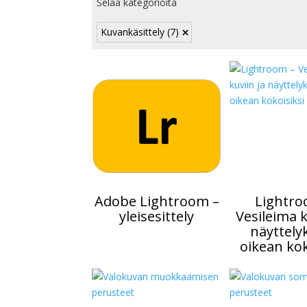
Selaa kategorioita
Kuvankäsittely
(7)
Adobe Lightroom –
Lightro
yleisesittely
Vesileima k
näyttely
oikean kok