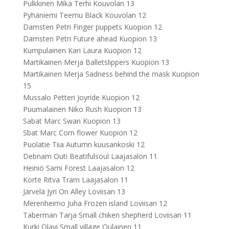
Pulkkinen Mika Terhi Kouvolan 13
Pyhäniemi Teemu Black Kouvolan 12
Damsten Petri Finger puppets Kuopion 12
Damsten Petri Future ahead Kuopion 13
Kumpulainen Kari Laura Kuopion 12
Martikainen Merja Balletslippers Kuopion 13
Martikainen Merja Sadness behind the mask Kuopion
15
Mussalo Petteri Joyride Kuopion 12
Puumalainen Niko Rush Kuopion 13
Sabat Marc Swan Kuopion 13
Sbat Marc Corn flower Kuopion 12
Puolatie Tiia Autumn kuusankoski 12
Debnam Outi Beatifulsoul Laajasalon 11
Heiniö Sami Forest Laajasalon 12
Korte Ritva Tram Laajasalon 11
Järvelä Jyri On Alley Loviisan 13
Merenheimo Juha Frozen island Loviisan 12
Taberman Tarja Small chiken shepherd Loviisan 11
Kurki Olavi Small village Oulainen 11