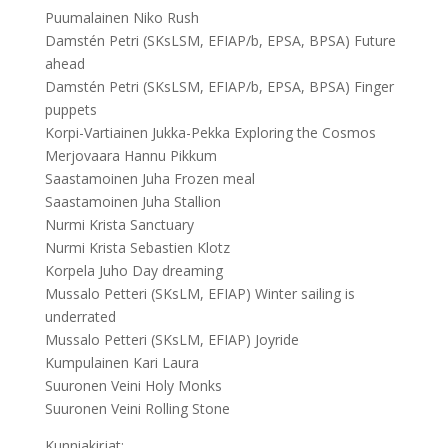
Puumalainen Niko Rush
Damstén Petri (SKsLSM, EFIAP/b, EPSA, BPSA) Future
ahead
Damstén Petri (SKsLSM, EFIAP/b, EPSA, BPSA) Finger
puppets
Korpi-Vartiainen Jukka-Pekka Exploring the Cosmos
Merjovaara Hannu Pikkum
Saastamoinen Juha Frozen meal
Saastamoinen Juha Stallion
Nurmi Krista Sanctuary
Nurmi Krista Sebastien Klotz
Korpela Juho Day dreaming
Mussalo Petteri (SKsLM, EFIAP) Winter sailing is
underrated
Mussalo Petteri (SKsLM, EFIAP) Joyride
Kumpulainen Kari Laura
Suuronen Veini Holy Monks
Suuronen Veini Rolling Stone
Kunniakirjat: