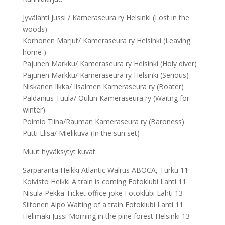
Jyvälahti Jussi / Kameraseura ry Helsinki (Lost in the
woods)
Korhonen Marjut/ Kameraseura ry Helsinki (Leaving
home )
Pajunen Markku/ Kameraseura ry Helsinki (Holy diver)
Pajunen Markku/ Kameraseura ry Helsinki (Serious)
Niskanen Ilkka/ Iisalmen Kameraseura ry (Boater)
Paldanius Tuula/ Oulun Kameraseura ry (Waitng for
winter)
Poimio Tiina/Rauman Kameraseura ry (Baroness)
Putti Elisa/ Mielikuva (In the sun set)
Muut hyväksytyt kuvat:
Sarparanta Heikki Atlantic Walrus ABOCA, Turku 11
Koivisto Heikki A train is coming Fotoklubi Lahti 11
Nisula Pekka Ticket office joke Fotoklubi Lahti 13
Siitonen Alpo Waiting of a train Fotoklubi Lahti 11
Helimäki Jussi Morning in the pine forest Helsinki 13