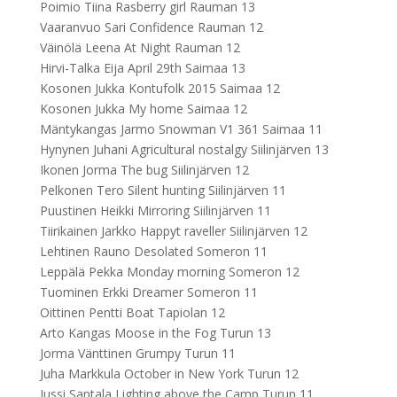
Poimio Tiina Rasberry girl Rauman 13
Vaaranvuo Sari Confidence Rauman 12
Väinölä Leena At Night Rauman 12
Hirvi-Talka Eija April 29th Saimaa 13
Kosonen Jukka Kontufolk 2015 Saimaa 12
Kosonen Jukka My home Saimaa 12
Mäntykangas Jarmo Snowman V1 361 Saimaa 11
Hynynen Juhani Agricultural nostalgy Siilinjärven 13
Ikonen Jorma The bug Siilinjärven 12
Pelkonen Tero Silent hunting Siilinjärven 11
Puustinen Heikki Mirroring Siilinjärven 11
Tiirikainen Jarkko Happyt raveller Siilinjärven 12
Lehtinen Rauno Desolated Someron 11
Leppälä Pekka Monday morning Someron 12
Tuominen Erkki Dreamer Someron 11
Oittinen Pentti Boat Tapiolan 12
Arto Kangas Moose in the Fog Turun 13
Jorma Vänttinen Grumpy Turun 11
Juha Markkula October in New York Turun 12
Jussi Santala Lighting above the Camp Turun 11