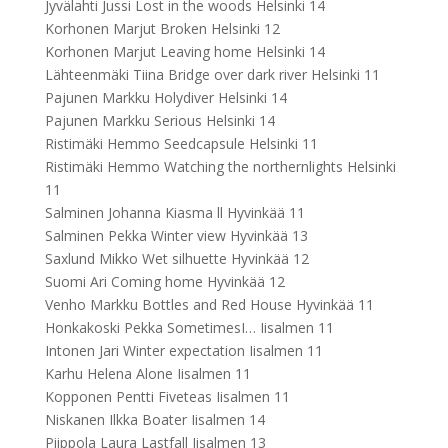
Jyvälahti Jussi Lost in the woods Helsinki 14
Korhonen Marjut Broken Helsinki 12
Korhonen Marjut Leaving home Helsinki 14
Lähteenmäki Tiina Bridge over dark river Helsinki 11
Pajunen Markku Holydiver Helsinki 14
Pajunen Markku Serious Helsinki 14
Ristimäki Hemmo Seedcapsule Helsinki 11
Ristimäki Hemmo Watching the northernlights Helsinki
11
Salminen Johanna Kiasma ll Hyvinkää 11
Salminen Pekka Winter view Hyvinkää 13
Saxlund Mikko Wet silhuette Hyvinkää 12
Suomi Ari Coming home Hyvinkää 12
Venho Markku Bottles and Red House Hyvinkää 11
Honkakoski Pekka SometimesI… Iisalmen 11
Intonen Jari Winter expectation Iisalmen 11
Karhu Helena Alone Iisalmen 11
Kopponen Pentti Fiveteas Iisalmen 11
Niskanen Ilkka Boater Iisalmen 14
Piippola Laura Lastfall Iisalmen 13