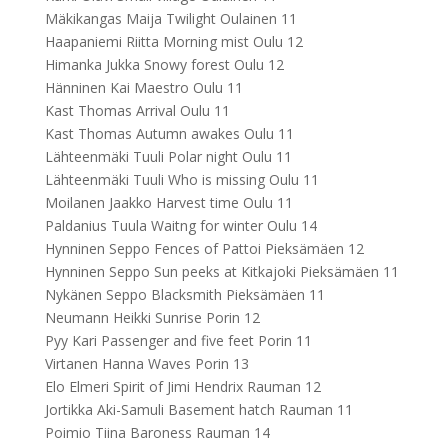
Mäkikangas Maija Twilight Oulainen 11
Haapaniemi Riitta Morning mist Oulu 12
Himanka Jukka Snowy forest Oulu 12
Hänninen Kai Maestro Oulu 11
Kast Thomas Arrival Oulu 11
Kast Thomas Autumn awakes Oulu 11
Lähteenmäki Tuuli Polar night Oulu 11
Lähteenmäki Tuuli Who is missing Oulu 11
Moilanen Jaakko Harvest time Oulu 11
Paldanius Tuula Waitng for winter Oulu 14
Hynninen Seppo Fences of Pattoi Pieksämäen 12
Hynninen Seppo Sun peeks at Kitkajoki Pieksämäen 11
Nykänen Seppo Blacksmith Pieksämäen 11
Neumann Heikki Sunrise Porin 12
Pyy Kari Passenger and five feet Porin 11
Virtanen Hanna Waves Porin 13
Elo Elmeri Spirit of Jimi Hendrix Rauman 12
Jortikka Aki-Samuli Basement hatch Rauman 11
Poimio Tiina Baroness Rauman 14