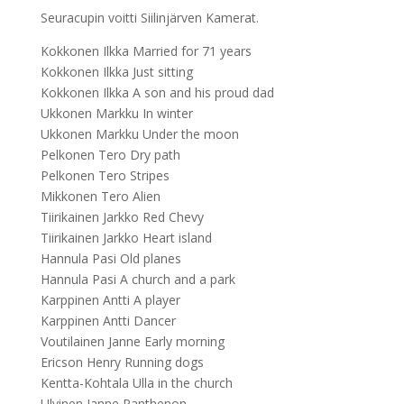
Seuracupin voitti Siilinjärven Kamerat.
Kokkonen Ilkka Married for 71 years
Kokkonen Ilkka Just sitting
Kokkonen Ilkka A son and his proud dad
Ukkonen Markku In winter
Ukkonen Markku Under the moon
Pelkonen Tero Dry path
Pelkonen Tero Stripes
Mikkonen Tero Alien
Tiirikainen Jarkko Red Chevy
Tiirikainen Jarkko Heart island
Hannula Pasi Old planes
Hannula Pasi A church and a park
Karppinen Antti A player
Karppinen Antti Dancer
Voutilainen Janne Early morning
Ericson Henry Running dogs
Kentta-Kohtala Ulla in the church
Ulvinen Janne Panthenon