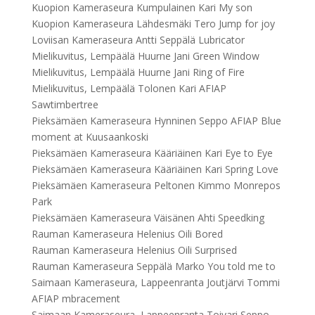
Kuopion Kameraseura Kumpulainen Kari My son
Kuopion Kameraseura Lähdesmäki Tero Jump for joy
Loviisan Kameraseura Antti Seppälä Lubricator
Mielikuvitus, Lempäälä Huurne Jani Green Window
Mielikuvitus, Lempäälä Huurne Jani Ring of Fire
Mielikuvitus, Lempäälä Tolonen Kari AFIAP
Sawtimbertree
Pieksämäen Kameraseura Hynninen Seppo AFIAP Blue
moment at Kuusaankoski
Pieksämäen Kameraseura Kääriäinen Kari Eye to Eye
Pieksämäen Kameraseura Kääriäinen Kari Spring Love
Pieksämäen Kameraseura Peltonen Kimmo Monrepos
Park
Pieksämäen Kameraseura Väisänen Ahti Speedking
Rauman Kameraseura Helenius Oili Bored
Rauman Kameraseura Helenius Oili Surprised
Rauman Kameraseura Seppälä Marko You told me to
Saimaan Kameraseura, Lappeenranta Joutjärvi Tommi
AFIAP mbracement
Saimaan Kameraseura, Lappeenranta Toivari Seppo