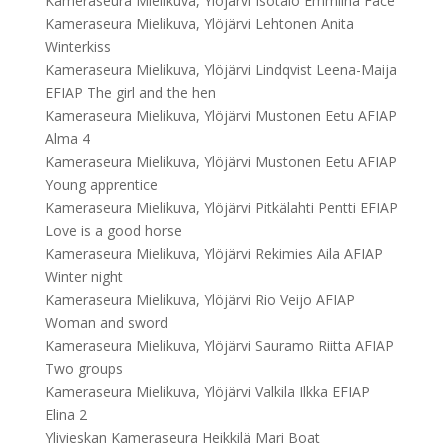
Kameraseura Mielikuva, Ylöjärvi Isotalo Emmiina Face
Kameraseura Mielikuva, Ylöjärvi Lehtonen Anita
Winterkiss
Kameraseura Mielikuva, Ylöjärvi Lindqvist Leena-Maija
EFIAP The girl and the hen
Kameraseura Mielikuva, Ylöjärvi Mustonen Eetu AFIAP
Alma 4
Kameraseura Mielikuva, Ylöjärvi Mustonen Eetu AFIAP
Young apprentice
Kameraseura Mielikuva, Ylöjärvi Pitkälahti Pentti EFIAP
Love is a good horse
Kameraseura Mielikuva, Ylöjärvi Rekimies Aila AFIAP
Winter night
Kameraseura Mielikuva, Ylöjärvi Rio Veijo AFIAP
Woman and sword
Kameraseura Mielikuva, Ylöjärvi Sauramo Riitta AFIAP
Two groups
Kameraseura Mielikuva, Ylöjärvi Valkila Ilkka EFIAP
Elina 2
Ylivieskan Kameraseura Heikkilä Mari Boat