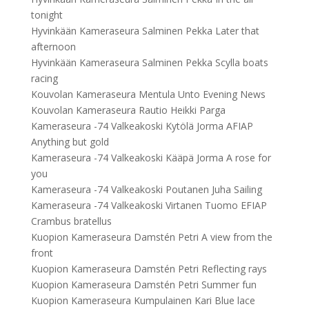
tonight
Hyvinkään Kameraseura Salminen Pekka Later that
afternoon
Hyvinkään Kameraseura Salminen Pekka Scylla boats
racing
Kouvolan Kameraseura Mentula Unto Evening News
Kouvolan Kameraseura Rautio Heikki Parga
Kameraseura -74 Valkeakoski Kytölä Jorma AFIAP
Anything but gold
Kameraseura -74 Valkeakoski Kääpä Jorma A rose for
you
Kameraseura -74 Valkeakoski Poutanen Juha Sailing
Kameraseura -74 Valkeakoski Virtanen Tuomo EFIAP
Crambus bratellus
Kuopion Kameraseura Damstén Petri A view from the
front
Kuopion Kameraseura Damstén Petri Reflecting rays
Kuopion Kameraseura Damstén Petri Summer fun
Kuopion Kameraseura Kumpulainen Kari Blue lace