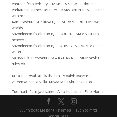
Vantaan fotokerho ry – MÄKELÄ SAKARI: Blondes
Varkauden kameraseura ry – KARVONEN RIINA: Dance
with me
Kameraseura Mielikuva ry – SAURAMO RIITTA: Two
worlds
Savonlinnan fotokerho ry – IKONEN ESKO: Stairs to
heaven
Savonlinnan fotokerho ry – KOIVUNEN AARNO: Cold
water
Saimaan kameraseura ry – KÄHÄRÄ TOMMI: Vesku
rules ok
Kilpailuun osallistui kaikkiaan 15 valokuvaseuraa
yhteensä 300 kuvalla. Kuvaajia oli yhteensä 138.
Tuomarit: Petri Jauhiainen, Alpo Kupiainen, Eino Ylönen
Suunnittelu:
Elegant Themes
| Tuen toimitti:
WordPress