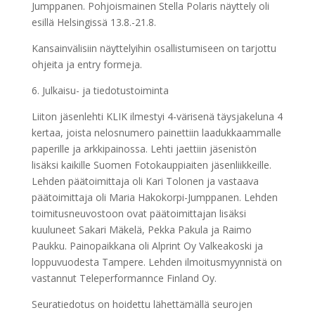
Jumppanen. Pohjoismainen Stella Polaris näyttely oli
esillä Helsingissä 13.8.-21.8.
Kansainvälisiin näyttelyihin osallistumiseen on tarjottu
ohjeita ja entry formeja.
6. Julkaisu- ja tiedotustoiminta
Liiton jäsenlehti KLIK ilmestyi 4-värisenä täysjakeluna 4
kertaa, joista nelosnumero painettiin laadukkaammalle
paperille ja arkkipainossa. Lehti jaettiin jäsenistön
lisäksi kaikille Suomen Fotokauppiaiten jäsenliikkeille.
Lehden päätoimittaja oli Kari Tolonen ja vastaava
päätoimittaja oli Maria Hakokorpi-Jumppanen. Lehden
toimitusneuvostoon ovat päätoimittajan lisäksi
kuuluneet Sakari Mäkelä, Pekka Pakula ja Raimo
Paukku. Painopaikkana oli Alprint Oy Valkeakoski ja
loppuvuodesta Tampere. Lehden ilmoitusmyynnistä on
vastannut Teleperformannce Finland Oy.
Seuratiedotus on hoidettu lähettämällä seurojen