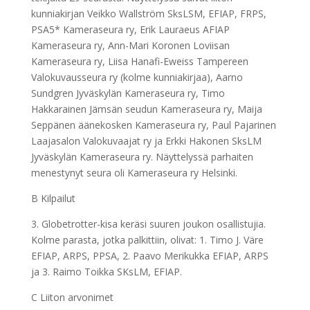
kunniakirjan Veikko Wallström SksLSM, EFIAP, FRPS,
PSA5* Kameraseura ry, Erik Lauraeus AFIAP
Kameraseura ry, Ann-Mari Koronen Loviisan
Kameraseura ry, Liisa Hanafi-Eweiss Tampereen
Valokuvausseura ry (kolme kunniakirjaa), Aarno
Sundgren Jyväskylän Kameraseura ry, Timo
Hakkarainen Jämsän seudun Kameraseura ry, Maija
Seppänen äänekosken Kameraseura ry, Paul Pajarinen
Laajasalon Valokuvaajat ry ja Erkki Hakonen SksLM
Jyväskylän Kameraseura ry. Näyttelyssä parhaiten
menestynyt seura oli Kameraseura ry Helsinki.
B Kilpailut
3. Globetrotter-kisa keräsi suuren joukon osallistujia.
Kolme parasta, jotka palkittiin, olivat: 1. Timo J. Väre
EFIAP, ARPS, PPSA, 2. Paavo Merikukka EFIAP, ARPS
ja 3. Raimo Toikka SKsLM, EFIAP.
C Liiton arvonimet