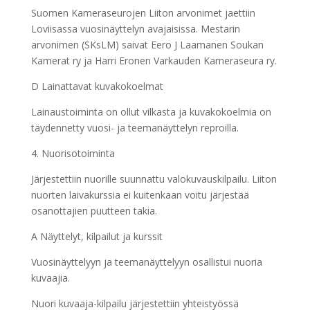
Suomen Kameraseurojen Liiton arvonimet jaettiin
Loviisassa vuosinäyttelyn avajaisissa. Mestarin
arvonimen (SKsLM) saivat Eero J Laamanen Soukan
Kamerat ry ja Harri Eronen Varkauden Kameraseura ry.
D Lainattavat kuvakokoelmat
Lainaustoiminta on ollut vilkasta ja kuvakokoelmia on
täydennetty vuosi- ja teemanäyttelyn reproilla.
4. Nuorisotoiminta
Järjestettiin nuorille suunnattu valokuvauskilpailu. Liiton
nuorten laivakurssia ei kuitenkaan voitu järjestää
osanottajien puutteen takia.
A Näyttelyt, kilpailut ja kurssit
Vuosinäyttelyyn ja teemanäyttelyyn osallistui nuoria
kuvaajia.
Nuori kuvaaja-kilpailu järjestettiin yhteistyössä