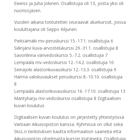
Eweiss ja Juha Jokinen. Osallistujia oli 13, joista yksi oli
nuorisojäsen.
Vuoden aikana toteutettiin seuraavat aluekurssit, joissa
kouluttajana oli Seppo Kiljunen.
Pieksämäki mv-peruskurssi 15.-17.1. osallistujia 6
Siilinjärvi kuva-arvostelukurssi 29.-31.1. osallistujia 8
Savonlinna värivedoskurssi 5.-7.2. osallistujia 7
Lempäälä mv-vedoskurssi 12.-14.2. osallistujia 10
Seinäjoki alastonkuvauskursi 12.-13.3. osallistujia 9
Härmä valokuvaukset peruskurssi 8.-10.10. osallistujia
8
Lempäälä alastonkuvauskurssi 16.-17.10. osallistujia 13
Mäntyharju mv-vedoskurssi osallistujia 8 Digitaalisen
kuvan koulutus
Digitaalisen kuvan koulutus on järjestetty yhteistyössä
Vantaan Aikuisopiston kanssa. Ryhmissä on ollut sekä
SksL:n tiedotuksen kautta informaation saaneita että
Aikuisopiston ohjelmasta kurssin löytäneitä. Osallistujia