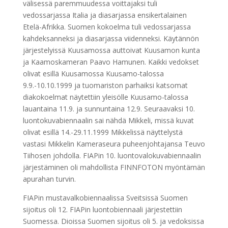
välisessä paremmuudessa voittajaksi tuli
vedossarjassa Italia ja diasarjassa ensikertalainen
Etelä-Afrikka. Suomen kokoelma tuli vedossarjassa
kahdeksanneksi ja diasarjassa viidenneksi. Käytännön
järjestelyissä Kuusamossa auttoivat Kuusamon kunta
ja Kaamoskameran Paavo Hamunen. Kaikki vedokset
olivat esillä Kuusamossa Kuusamo-talossa
9.9.-10.10.1999 ja tuomariston parhaiksi katsomat
diakokoelmat näytettiin yleisölle Kuusamo-talossa
lauantaina 11.9. ja sunnuntaina 12.9. Seuraavaksi 10.
luontokuvabiennaalin sai nähdä Mikkeli, missä kuvat
olivat esillä 14.-29.11.1999 Mikkelissä näyttelystä
vastasi Mikkelin Kameraseura puheenjohtajansa Teuvo
Tiihosen johdolla. FIAPin 10. luontovalokuvabiennaalin
järjestäminen oli mahdollista FINNFOTON myöntämän
apurahan turvin.
FIAPin mustavalkobiennaalissa Sveitsissä Suomen
sijoitus oli 12. FIAPin luontobiennaali järjestettiin
Suomessa. Dioissa Suomen sijoitus oli 5. ja vedoksissa