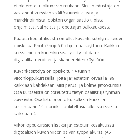
ei ole eroteltu alkuperän mukaan. SksL:n edustaja on
vastannut kurssien sisältösuunnittelusta ja
markkinoinnista, opiston organisaatio tiloista,
ohjelmista, välineistä ja opettajan palkkauksesta.
Pääosa koulutuksesta on ollut kuvankäsittelyn alkeiden
opiskelua PhotoShop 5.0 ohjelmaa käyttäen. Kaikkiin
kursseihin on kuitenkin sisällytetty johdatus
digitaalikameroiden ja skannereiden käyttöön.
Kuvankäsittelyä on opiskeltu 14 tunnin
viikonloppukursseilla, joita järjestettiin keväällä -99
kaikkiaan kahdeksan, viisi perus- ja kolme jatkokurssia.
Osa kursseista on toteutettu tietyn osallistujaryhmän
toiveesta. Osallistujia on ollut kullakin kurssilla
keskimäärin 10, nuoriksi luokiteltavia alkeiskursseilla
kaikkiaan 4.
Viikonloppukurssien lisäksi järjestettiin kesäkuussa
digitaalisen kuvan viiden päivän työpajakurssi (45