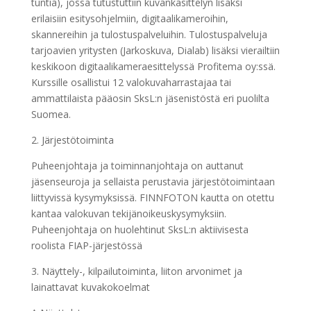
tuntia), jossa tutustuttiin kuvankäsittelyn lisäksi
erilaisiin esitysohjelmiin, digitaalikameroihin,
skannereihin ja tulostuspalveluihin. Tulostuspalveluja
tarjoavien yritysten (Jarkoskuva, Dialab) lisäksi vierailtiin
keskikoon digitaalikameraesittelyssä Profitema oy:ssä.
Kurssille osallistui 12 valokuvaharrastajaa tai
ammattilaista pääosin SksL:n jäsenistöstä eri puolilta
Suomea.
2. Järjestötoiminta
Puheenjohtaja ja toiminnanjohtaja on auttanut
jäsenseuroja ja sellaista perustavia järjestötoimintaan
liittyvissä kysymyksissä. FINNFOTON kautta on otettu
kantaa valokuvan tekijänoikeuskysymyksiin.
Puheenjohtaja on huolehtinut SksL:n aktiivisesta
roolista FIAP-järjestössä
3. Näyttely-, kilpailutoiminta, liiton arvonimet ja
lainattavat kuvakokoelmat