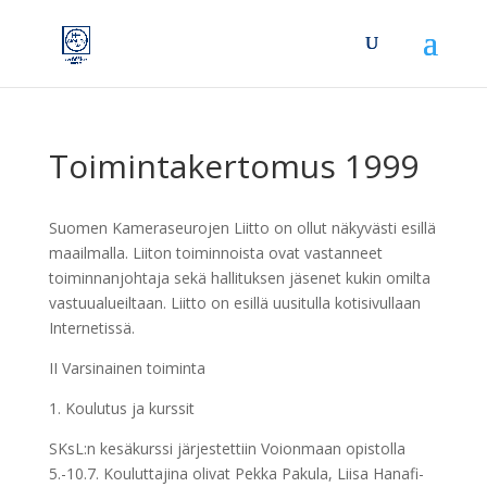
Toimintakertomus 1999
Suomen Kameraseurojen Liitto on ollut näkyvästi esillä
maailmalla. Liiton toiminnoista ovat vastanneet
toiminnanjohtaja sekä hallituksen jäsenet kukin omilta
vastuualueiltaan. Liitto on esillä uusitulla kotisivullaan
Internetissä.
II Varsinainen toiminta
1. Koulutus ja kurssit
SKsL:n kesäkurssi järjestettiin Voionmaan opistolla
5.-10.7. Kouluttajina olivat Pekka Pakula, Liisa Hanafi-