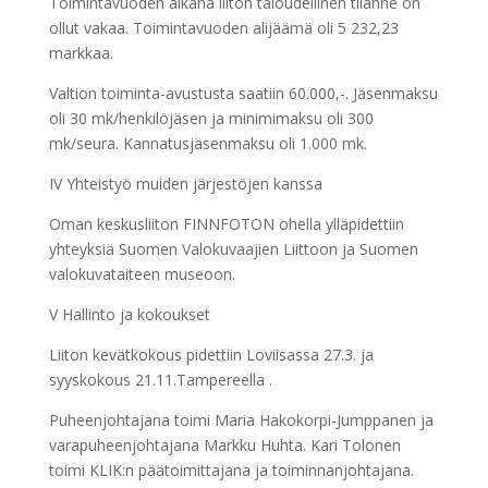
Toimintavuoden aikana liiton taloudellinen tilanne on
ollut vakaa. Toimintavuoden alijäämä oli 5 232,23
markkaa.
Valtion toiminta-avustusta saatiin 60.000,-. Jäsenmaksu
oli 30 mk/henkilöjäsen ja minimimaksu oli 300
mk/seura. Kannatusjäsenmaksu oli 1.000 mk.
IV Yhteistyö muiden järjestöjen kanssa
Oman keskusliiton FINNFOTON ohella ylläpidettiin
yhteyksiä Suomen Valokuvaajien Liittoon ja Suomen
valokuvataiteen museoon.
V Hallinto ja kokoukset
Liiton kevätkokous pidettiin Loviisassa 27.3. ja
syyskokous 21.11.Tampereella .
Puheenjohtajana toimi Maria Hakokorpi-Jumppanen ja
varapuheenjohtajana Markku Huhta. Kari Tolonen
toimi KLIK:n päätoimittajana ja toiminnanjohtajana.