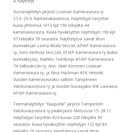
A Näyttelyt
Vuosinäyttelyn järjesti Loviisan Kameraseura ry
27.3.-25.4. Rantamakasiinissa. Näyttelyyn tarjottiin
kuvia yhteensä 1013 kpl 196 tekijältä 44
kameraseurasta. Kuvia hyväksyttiin näyttelyyn 196 kpl
97 tekijältä 39 seurasta. Näyttelyssä saivat liiton
kunniakirjan Leena Ikkala SksLM, AFIAP Kameraseura
ry, Eero Venhola SksLSM, EFIAP Kameraseura ry (kaksi
kunniakirjaa), Markku Teerikorpi AFIAP Kameraseura
74 Valkeakoski ry, Ann- Mari Koronen Loviisan
Kameraseura ry, ja Nina Hackman AFK Helsinki.
Vuoden kameraseuraksi valittiin Tampereen
Valokuvausseura ry ja vuoden kuvaajaksi Erik Lauraeus
AFIAP Kameraseura ry.
Teemanäyttelyn ”Kaupunki” järjesti Tampereen
Valokuvausseura ry pääkirjasto Metsossa 15.-28.11.
Näyttelyyn tarjottiin 824 kuvaa 228 tekijältä 39
seurasta. Kuvia hyväksyttiin näyttelyyn 132 kpl 84
tekijältä 29 seurasta. Näyttelyssä saivat liiton