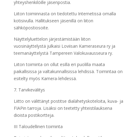
yhteyshenkilöille jäsenpostia.
Liiton toiminnasta on tiedotettu Internetissä omalla
kotisivulla. Hallitukseen jäsenillä on liiton
sähköpostiosoite.
Näyttelyluettelon järjestämistään liiton
vuosinäyttelystä julkaisi Loviisan Kameraseura ry ja
teemanäyttelystä Tampereen Valokuvausseura ry.
Liiton toiminta on ollut esillä eri puolilla maata
paikallisissa ja valtakunnallisissa lehdissä. Toimintaa on
esitelty myös Kamera-lehdessä.
7. Tarvikevälitys
Liitto on välittänyt postitse dialähetyskoteloita, kuva- ja
FIAPin tarroja. Lisäksi on teetetty yhteistilauksena
dioista postikortteja.
III Taloudellinen toiminta